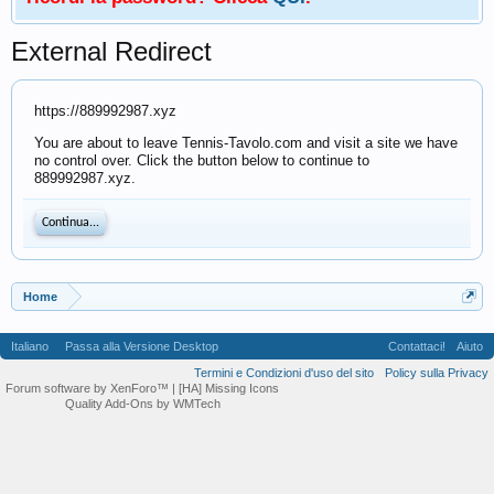
External Redirect
https://889992987.xyz
You are about to leave Tennis-Tavolo.com and visit a site we have
no control over. Click the button below to continue to
889992987.xyz.
Continua...
Home
Italiano
Passa alla Versione Desktop
Contattaci!
Aiuto
Termini e Condizioni d'uso del sito
Policy sulla Privacy
Forum software by XenForo™
| [HA] Missing Icons
Quality Add-Ons by WMTech