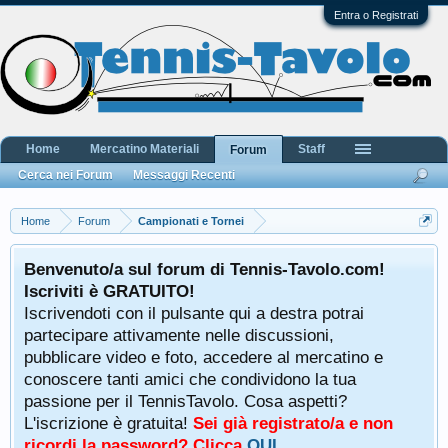
Entra o Registrati
Home
Mercatino Materiali
Staff
Forum
Cerca nei Forum
Messaggi Recenti
Home
Forum
Campionati e Tornei
Benvenuto/a sul forum di Tennis-Tavolo.com!
Iscriviti è GRATUITO!
Iscrivendoti con il pulsante qui a destra potrai
partecipare attivamente nelle discussioni,
pubblicare video e foto, accedere al mercatino e
conoscere tanti amici che condividono la tua
passione per il TennisTavolo. Cosa aspetti?
L'iscrizione è gratuita!
Sei già registrato/a e non
ricordi la password? Clicca
QUI
.