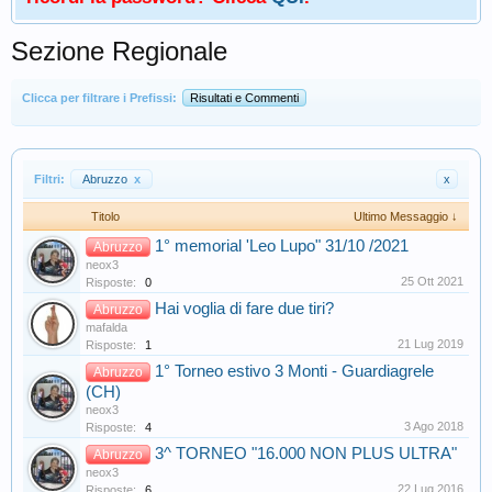
Sezione Regionale
Clicca per filtrare i Prefissi:
Risultati e Commenti
Filtri:
Abruzzo
x
x
Titolo
Ultimo Messaggio ↓
1° memorial 'Leo Lupo" 31/10 /2021
Abruzzo
neox3
25 Ott 2021
Risposte:
0
Hai voglia di fare due tiri?
Abruzzo
mafalda
21 Lug 2019
Risposte:
1
1° Torneo estivo 3 Monti - Guardiagrele
Abruzzo
(CH)
neox3
3 Ago 2018
Risposte:
4
3^ TORNEO "16.000 NON PLUS ULTRA"
Abruzzo
neox3
22 Lug 2016
Risposte:
6