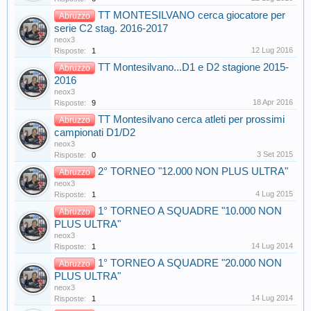
TT MONTESILVANO cerca giocatore per
Abruzzo
serie C2 stag. 2016-2017
neox3
12 Lug 2016
Risposte:
1
TT Montesilvano...D1 e D2 stagione 2015-
Abruzzo
2016
neox3
18 Apr 2016
Risposte:
9
TT Montesilvano cerca atleti per prossimi
Abruzzo
campionati D1/D2
neox3
3 Set 2015
Risposte:
0
2° TORNEO "12.000 NON PLUS ULTRA"
Abruzzo
neox3
4 Lug 2015
Risposte:
1
1° TORNEO A SQUADRE "10.000 NON
Abruzzo
PLUS ULTRA"
neox3
14 Lug 2014
Risposte:
1
1° TORNEO A SQUADRE "20.000 NON
Abruzzo
PLUS ULTRA"
neox3
14 Lug 2014
Risposte:
1