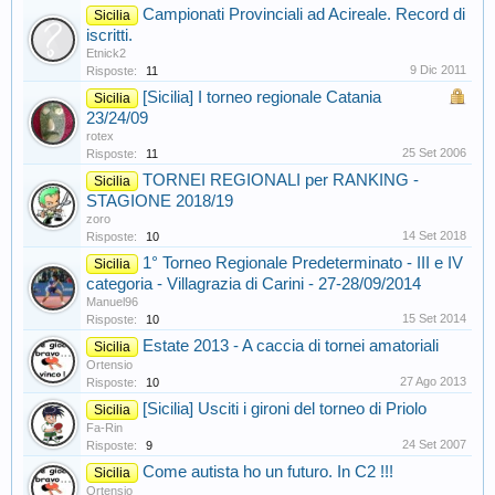
Campionati Provinciali ad Acireale. Record di
Sicilia
iscritti.
Etnick2
9 Dic 2011
Risposte:
11
[Sicilia] I torneo regionale Catania
Sicilia
23/24/09
rotex
25 Set 2006
Risposte:
11
TORNEI REGIONALI per RANKING -
Sicilia
STAGIONE 2018/19
zoro
14 Set 2018
Risposte:
10
1° Torneo Regionale Predeterminato - III e IV
Sicilia
categoria - Villagrazia di Carini - 27-28/09/2014
Manuel96
15 Set 2014
Risposte:
10
Estate 2013 - A caccia di tornei amatoriali
Sicilia
Ortensio
27 Ago 2013
Risposte:
10
[Sicilia] Usciti i gironi del torneo di Priolo
Sicilia
Fa-Rin
24 Set 2007
Risposte:
9
Come autista ho un futuro. In C2 !!!
Sicilia
Ortensio