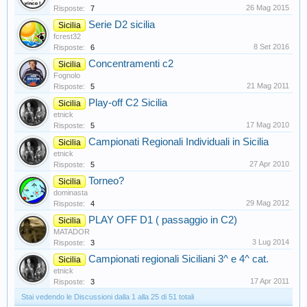
26 Mag 2015
Risposte:
7
Serie D2 sicilia
Sicilia
fcrest32
8 Set 2016
Risposte:
6
Concentramenti c2
Sicilia
Fognolo
21 Mag 2011
Risposte:
5
Play-off C2 Sicilia
Sicilia
etnick
17 Mag 2010
Risposte:
5
Campionati Regionali Individuali in Sicilia
Sicilia
etnick
27 Apr 2010
Risposte:
5
Torneo?
Sicilia
dominasta
29 Mag 2012
Risposte:
4
PLAY OFF D1 ( passaggio in C2)
Sicilia
MATADOR
3 Lug 2014
Risposte:
3
Campionati regionali Siciliani 3^ e 4^ cat.
Sicilia
etnick
17 Apr 2011
Risposte:
3
Stai vedendo le Discussioni dalla 1 alla 25 di 51 totali