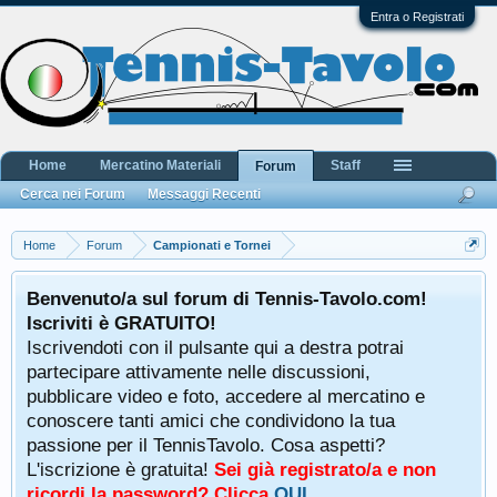
Entra o Registrati
Home
Mercatino Materiali
Staff
Forum
Cerca nei Forum
Messaggi Recenti
Home
Forum
Campionati e Tornei
Benvenuto/a sul forum di Tennis-Tavolo.com!
Iscriviti è GRATUITO!
Iscrivendoti con il pulsante qui a destra potrai
partecipare attivamente nelle discussioni,
pubblicare video e foto, accedere al mercatino e
conoscere tanti amici che condividono la tua
passione per il TennisTavolo. Cosa aspetti?
L'iscrizione è gratuita!
Sei già registrato/a e non
ricordi la password? Clicca
QUI
.