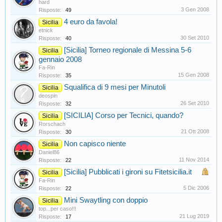
hard
3 Gen 2008
Risposte:
49
4 euro da favola!
Sicilia
etnick
30 Set 2010
Risposte:
40
[Sicilia] Torneo regionale di Messina 5-6
Sicilia
gennaio 2008
Fa-Rin
15 Gen 2008
Risposte:
35
Squalifica di 9 mesi per Minutoli
Sicilia
deospin
26 Set 2010
Risposte:
32
[SICILIA] Corso per Tecnici, quando?
Sicilia
Rorschach
21 Ott 2008
Risposte:
30
Non capisco niente
Sicilia
Daniel86
11 Nov 2014
Risposte:
22
[Sicilia] Pubblicati i gironi su Fitetsicilia.it
Sicilia
Fa-Rin
5 Dic 2006
Risposte:
22
Mini Swaytling con doppio
Sicilia
top...per caso!!!
21 Lug 2019
Risposte:
17