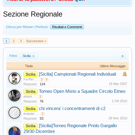
Sezione Regionale
Clicca per filtrare i Prefissi:
Risultati e Commenti
1
2
3
Successive >
Filtri:
Sicilia
x
x
Titolo
Ultimo Messaggio
[Sicilia] Campionati Regionali Individuali
Sicilia
Fa-Rin
...
2
3
15 Mar 2007
Risposte:
124
Torneo Open Misto a Squadre Circolo Etneo
Sicilia
etnick
...
2
1 Ott 2010
Risposte:
76
chi vincera' i concentramenti di c2
Sicilia
tiratutto
...
2
29 Nov 2010
Risposte:
53
[Sicilia]Torneo Regionale Priolo Gargallo
Sicilia
29/30 Dicembre