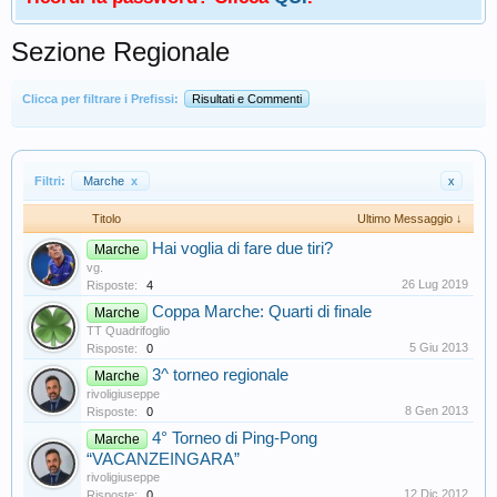
Sezione Regionale
Clicca per filtrare i Prefissi:
Risultati e Commenti
Filtri:
Marche
x
x
Titolo
Ultimo Messaggio ↓
Hai voglia di fare due tiri?
Marche
vg.
26 Lug 2019
Risposte:
4
Coppa Marche: Quarti di finale
Marche
TT Quadrifoglio
5 Giu 2013
Risposte:
0
3^ torneo regionale
Marche
rivoligiuseppe
8 Gen 2013
Risposte:
0
4° Torneo di Ping-Pong
Marche
“VACANZEINGARA”
rivoligiuseppe
12 Dic 2012
Risposte:
0