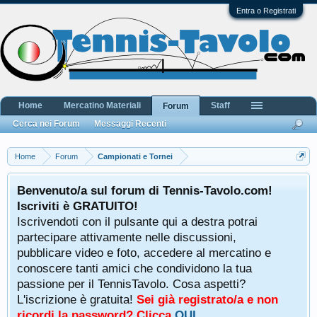
Entra o Registrati
Home
Mercatino Materiali
Staff
Forum
Cerca nei Forum
Messaggi Recenti
Home
Forum
Campionati e Tornei
Benvenuto/a sul forum di Tennis-Tavolo.com!
Iscriviti è GRATUITO!
Iscrivendoti con il pulsante qui a destra potrai
partecipare attivamente nelle discussioni,
pubblicare video e foto, accedere al mercatino e
conoscere tanti amici che condividono la tua
passione per il TennisTavolo. Cosa aspetti?
L'iscrizione è gratuita!
Sei già registrato/a e non
ricordi la password? Clicca
QUI
.