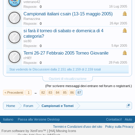
veterano42
16 Lug 2005
Risposte:
0
Campionati italiani csain (13-15 maggio 2005)
Ramazzina
26 Apr 2005
Risposte:
0
si farà il torneo di sabato e domenica di 4
categoria?
sic80
5 Apr 2005
Risposte:
0
Terni 26-27 Febbraio 2005 Torneo Giovanile
cHiEf
28 Feb 2005
Risposte:
0
Stai vedendo le Discussioni dalla 2.151 alla 2.159 di 2.159 totali
Opzioni di visualizzazione
(Per scrivere messaggi devi entrare nel forum o registrarti.)
< Precedenti
1
←
82
83
84
85
86
87
Home
Forum
Campionati e Tornei
Italiano
Passa alla Versione Desktop
Contattaci!
Aiuto
Termini e Condizioni d'uso del sito
Policy sulla Privacy
Forum software by XenForo™
| [HA] Missing Icons