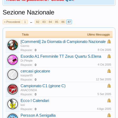
Sezione Nazionale
< Precedenti
1
←
82
83
84
85
86
87
Titolo
Ultimo Messaggio
[Commenti] 2a Giornata di Campionato Nazionale
Giorno
8 Ott 2005
Risposte:
0
Esordio A1 Femminile TT Zeus Quartu S.Elena
Dr.Pimple
4 Ott 2005
Risposte:
0
cercasi giocatore
kaspar65
12 Set 2005
Risposte:
0
Campionato C1 (girone C)
ANACONDA
5 Set 2005
Risposte:
0
Ecco I Calendari
lusi
4 Ago 2005
Risposte:
0
Persson A Senigallia