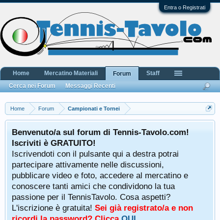
Entra o Registrati
Home
Mercatino Materiali
Staff
Forum
Cerca nei Forum
Messaggi Recenti
Home
Forum
Campionati e Tornei
Benvenuto/a sul forum di Tennis-Tavolo.com!
Iscriviti è GRATUITO!
Iscrivendoti con il pulsante qui a destra potrai
partecipare attivamente nelle discussioni,
pubblicare video e foto, accedere al mercatino e
conoscere tanti amici che condividono la tua
passione per il TennisTavolo. Cosa aspetti?
L'iscrizione è gratuita!
Sei già registrato/a e non
ricordi la password? Clicca
QUI
.