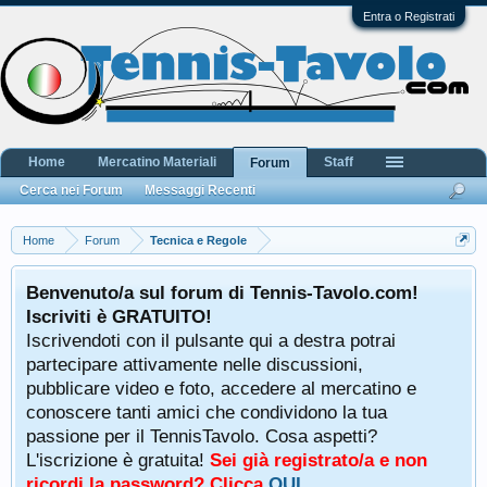
Entra o Registrati
Home
Mercatino Materiali
Staff
Forum
Cerca nei Forum
Messaggi Recenti
Home
Forum
Tecnica e Regole
Benvenuto/a sul forum di Tennis-Tavolo.com!
Iscriviti è GRATUITO!
Iscrivendoti con il pulsante qui a destra potrai
partecipare attivamente nelle discussioni,
pubblicare video e foto, accedere al mercatino e
conoscere tanti amici che condividono la tua
passione per il TennisTavolo. Cosa aspetti?
L'iscrizione è gratuita!
Sei già registrato/a e non
ricordi la password? Clicca
QUI
.