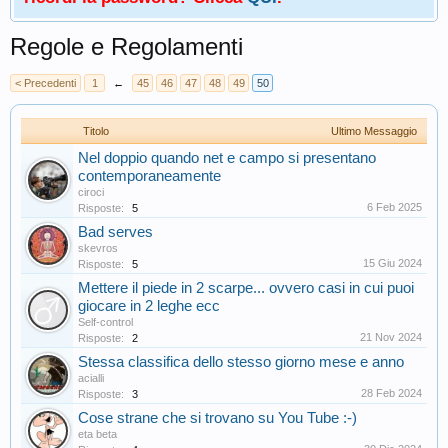
Regole e Regolamenti
< Precedenti
1
←
45
46
47
48
49
50
Titolo
Ultimo Messaggio
Nel doppio quando net e campo si presentano
contemporaneamente
ciroci
6 Feb 2025
Risposte:
5
Bad serves
skevros
15 Giu 2024
Risposte:
5
Mettere il piede in 2 scarpe... ovvero casi in cui puoi
giocare in 2 leghe ecc
Self-control
21 Nov 2024
Risposte:
2
Stessa classifica dello stesso giorno mese e anno
acialli
28 Feb 2024
Risposte:
3
Cose strane che si trovano su You Tube :-)
eta beta