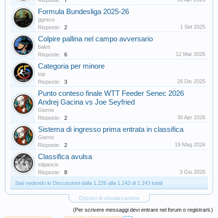
Risposte:
7
Formula Bundesliga 2025-26
ggreco
1 Set 2025
Risposte:
2
Colpire pallina nel campo avversario
balos
12 Mar 2026
Risposte:
6
Categoria per minore
top
26 Dic 2025
Risposte:
3
Punto conteso finale WTT Feeder Senec 2026
Andrej Gacina vs Joe Seyfried
Giorno
30 Apr 2026
Risposte:
2
Sistema di ingresso prima entrata in classifica
Giorno
19 Mag 2026
Risposte:
2
Classifica avulsa
stipancic
3 Giu 2026
Risposte:
8
Stai vedendo le Discussioni dalla 1.226 alla 1.243 di 1.243 totali
Opzioni di visualizzazione
(Per scrivere messaggi devi entrare nel forum o registrarti.)