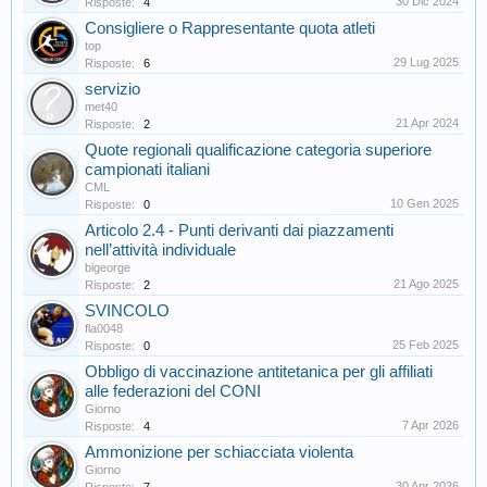
30 Dic 2024
Risposte:
4
Consigliere o Rappresentante quota atleti
top
29 Lug 2025
Risposte:
6
servizio
met40
21 Apr 2024
Risposte:
2
Quote regionali qualificazione categoria superiore
campionati italiani
CML
10 Gen 2025
Risposte:
0
Articolo 2.4 - Punti derivanti dai piazzamenti
nell’attività individuale
bigeorge
21 Ago 2025
Risposte:
2
SVINCOLO
fla0048
25 Feb 2025
Risposte:
0
Obbligo di vaccinazione antitetanica per gli affiliati
alle federazioni del CONI
Giorno
7 Apr 2026
Risposte:
4
Ammonizione per schiacciata violenta
Giorno
30 Apr 2026