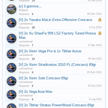
30 Set 2010
Risposte:
19
[v] 3 gomme...
Waldner
30 Nov 2011
Risposte:
6
[V] 2x Yasaka MaLin Extra Offensive Concavo
carmelomaf
2 Giu 2010
Risposte:
28
[V] 2x Xu ShaoFa 999 LSZ Factory Tuned Rossa
Max
carmelomaf
27 Apr 2010
Risposte:
7
[V] 2x Xiom Vega Pro & 1x Tibhar Aurus
carmelomaf
29 Set 2011
Risposte:
10
[V] 2x Xiom Stradivarius 2010 FL (Concavo) 89gr
carmelomaf
15 Gen 2011
Risposte:
9
[V] 2x Xiom Solo Concavo 89gr
carmelomaf
19 Giu 2011
Risposte:
5
[V] 2x Vega Asia Max
carmelomaf
6 Lug 2011
Risposte:
6
[V] 2x Tibhar Stratus PowerWood Concavo 89gr