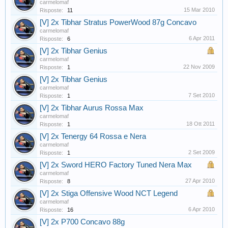
carmelomaf
15 Mar 2010
Risposte:
11
[V] 2x Tibhar Stratus PowerWood 87g Concavo
carmelomaf
6 Apr 2011
Risposte:
6
[V] 2x Tibhar Genius
carmelomaf
22 Nov 2009
Risposte:
1
[V] 2x Tibhar Genius
carmelomaf
7 Set 2010
Risposte:
1
[V] 2x Tibhar Aurus Rossa Max
carmelomaf
18 Ott 2011
Risposte:
1
[V] 2x Tenergy 64 Rossa e Nera
carmelomaf
2 Set 2009
Risposte:
1
[V] 2x Sword HERO Factory Tuned Nera Max
carmelomaf
27 Apr 2010
Risposte:
8
[V] 2x Stiga Offensive Wood NCT Legend
carmelomaf
6 Apr 2010
Risposte:
16
[V] 2x P700 Concavo 88g