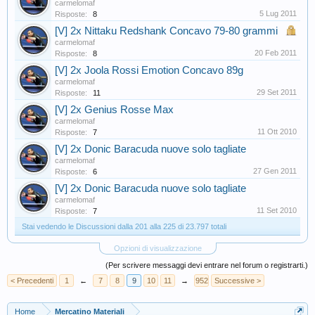
carmelomaf
5 Lug 2011
Risposte:
8
[V] 2x Nittaku Redshank Concavo 79-80 grammi
carmelomaf
20 Feb 2011
Risposte:
8
[V] 2x Joola Rossi Emotion Concavo 89g
carmelomaf
29 Set 2011
Risposte:
11
[V] 2x Genius Rosse Max
carmelomaf
11 Ott 2010
Risposte:
7
[V] 2x Donic Baracuda nuove solo tagliate
carmelomaf
27 Gen 2011
Risposte:
6
[V] 2x Donic Baracuda nuove solo tagliate
carmelomaf
11 Set 2010
Risposte:
7
Stai vedendo le Discussioni dalla 201 alla 225 di 23.797 totali
Opzioni di visualizzazione
(Per scrivere messaggi devi entrare nel forum o registrarti.)
< Precedenti
1
←
7
8
9
10
11
→
952
Successive >
Home
Mercatino Materiali