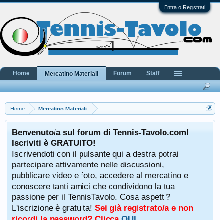
Entra o Registrati
Home
Forum
Staff
Mercatino Materiali
Home
Mercatino Materiali
Benvenuto/a sul forum di Tennis-Tavolo.com!
Iscriviti è GRATUITO!
Iscrivendoti con il pulsante qui a destra potrai
partecipare attivamente nelle discussioni,
pubblicare video e foto, accedere al mercatino e
conoscere tanti amici che condividono la tua
passione per il TennisTavolo. Cosa aspetti?
L'iscrizione è gratuita!
Sei già registrato/a e non
ricordi la password? Clicca
QUI
.