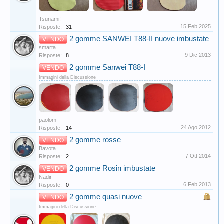
Tsunami!
15 Feb 2025
Risposte:
31
2 gomme SANWEI T88-II nuove imbustate
VENDO
smarta
9 Dic 2013
Risposte:
8
2 gomme Sanwei T88-I
VENDO
Immagini della Discussione
paolom
24 Ago 2012
Risposte:
14
2 gomme rosse
VENDO
Bavota
7 Ott 2014
Risposte:
2
2 gomme Rosin imbustate
VENDO
Nadir
6 Feb 2013
Risposte:
0
2 gomme quasi nuove
VENDO
Immagini della Discussione