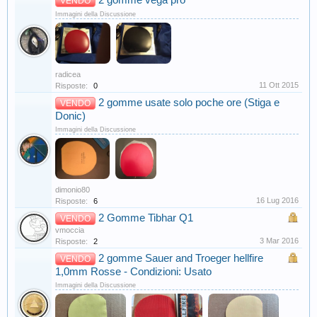
2 gomme vega pro
VENDO
Immagini della Discussione
radicea
11 Ott 2015
Risposte:
0
2 gomme usate solo poche ore (Stiga e
VENDO
Donic)
Immagini della Discussione
dimonio80
16 Lug 2016
Risposte:
6
2 Gomme Tibhar Q1
VENDO
vmoccia
3 Mar 2016
Risposte:
2
2 gomme Sauer and Troeger hellfire
VENDO
1,0mm Rosse - Condizioni: Usato
Immagini della Discussione