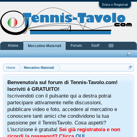
Entra o Registrati
Home
Forum
Staff
Mercatino Materiali
Home
Mercatino Materiali
Benvenuto/a sul forum di Tennis-Tavolo.com!
Iscriviti è GRATUITO!
Iscrivendoti con il pulsante qui a destra potrai
partecipare attivamente nelle discussioni,
pubblicare video e foto, accedere al mercatino e
conoscere tanti amici che condividono la tua
passione per il TennisTavolo. Cosa aspetti?
L'iscrizione è gratuita!
Sei già registrato/a e non
ricordi la password? Clicca
QUI
.