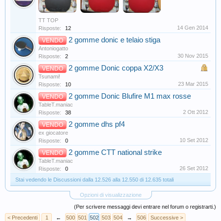
TT TOP
14 Gen 2014
Risposte:
12
2 gomme donic e telaio stiga
VENDO
Antoniogatto
30 Nov 2015
Risposte:
2
2 gomme Donic coppa X2/X3
VENDO
Tsunami!
23 Mar 2015
Risposte:
10
2 gomme Donic Blufire M1 max rosse
VENDO
TableT.maniac
2 Ott 2012
Risposte:
38
2 gomme dhs pf4
VENDO
ex giocatore
10 Set 2012
Risposte:
0
2 gomme CTT national strike
VENDO
TableT.maniac
26 Set 2012
Risposte:
0
Stai vedendo le Discussioni dalla 12.526 alla 12.550 di 12.635 totali
Opzioni di visualizzazione
(Per scrivere messaggi devi entrare nel forum o registrarti.)
< Precedenti
1
←
500
501
502
503
504
→
506
Successive >