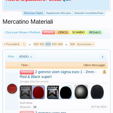
Benvenuto Ospite
Regolamento Mercatino
Materiale Contraffatto/Fake
Mercatino Materiali
Clicca per filtrare i Prefissi:
VENDO
CERCO
SCAMBIO
REGALO
< Precedenti
1
←
500
501
502
503
504
→
506
Successive >
Filtri:
VENDO
x
x
Titolo ↓
Ultimo Messaggio
2 gomme xiom sigma euro 1 - 2mm -
VENDO
Red & Black super!
Immagini della Discussione
Wolf White
28 Feb 2014
Risposte:
16