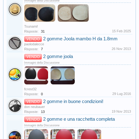
Immagini della Discussione
Tsunami!
15 Feb 2025
Risposte:
31
2 gomme Joola mambo H da 1.8mm
VENDO
paolodalecce
26 Nov 2013
Risposte:
7
2 gomme joola
VENDO
Immagini della Discussione
fcrest32
29 Lug 2016
Risposte:
0
2 gomme in buone condizioni!
VENDO
don neubauer
19 Nov 2013
Risposte:
13
2 gomme e una racchetta completa
VENDO
Immagini della Discussione