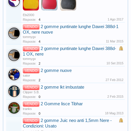
Ebi2000
1 Ago 2017
Risposte:
4
2 gomme puntinate lunghe Dawei 388d-1
VENDO
OX, nere nuove
tommygv
11 Mar 2015
Risposte:
4
2 gomme puntinate lunghe Dawei 388d-
VENDO
1 OX, nere
tommygv
10 Set 2015
Risposte:
2
2 gomme nuove
VENDO
sator
27 Feb 2012
Risposte:
2
2 gomme lkt imbustate
VENDO
Clipper S.B.
2 Feb 2015
Risposte:
0
2 Gomme lisce Tibhar
VENDO
tranks
18 Mag 2013
Risposte:
0
2 gomme Juic neo anti 1,5mm Nere -
VENDO
Condizioni: Usato