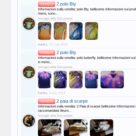
2 polo Bty
VENDO
Informazioni sulla vendita: polo Bty, bellissime Informazioni sul pro
meno, sono...
Immagini della Discussione
tranks
,
31 Lug 2014
2 polo Bty
VENDO
Informazioni sulla vendita: polo butterfly, bellissime Informazioni s
in meno,...
Immagini della Discussione
tranks
,
3 Giu 2014
2 paia di scarpe
VENDO
Informazioni sulla vendita: 2 Paia di scarpe bellissime Informaz
raccomandata 9euro...
Immagini della Discussione