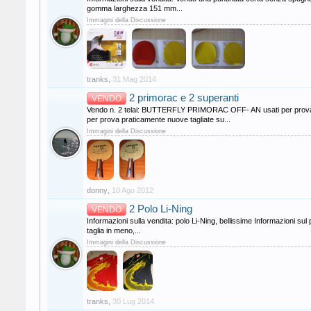
gomma larghezza 151 mm...
Immagini della Discussione
tranks
,
31 Mag 2014
2 primorac e 2 superanti
VENDO
Vendo n. 2 telai: BUTTERFLY PRIMORAC OFF- AN usati per prov
per prova praticamente nuove tagliate su...
Immagini della Discussione
donny
,
10 Ago 2012
2 Polo Li-Ning
VENDO
Informazioni sulla vendita: polo Li-Ning, bellissime Informazioni su
taglia in meno,...
Immagini della Discussione
tranks
,
30 Lug 2014