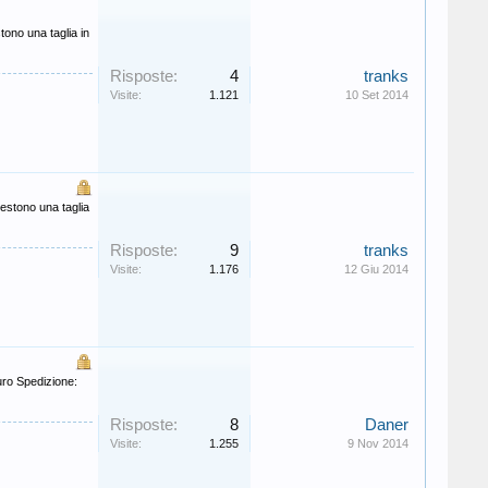
tono una taglia in
Risposte:
4
tranks
Visite:
1.121
10 Set 2014
vestono una taglia
Risposte:
9
tranks
Visite:
1.176
12 Giu 2014
uro Spedizione:
Risposte:
8
Daner
Visite:
1.255
9 Nov 2014