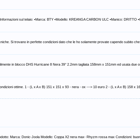
ola Informazioni sul telaio: •Marca: BTY •Modello: KREANGA CARBON ULC •Manico: DRITTO •C
che. Si trovano in perfette condizioni dato che le ho solamente provate capendo subito che
eribilmente in blocco DHS Hurricane 8 Nera 39° 2.2mm tagliata 158mm x 151mm ed usata due o
dizioni ottime. 1 - (L x A x B) 151 x 151 x 93 - nera - ox ---> 10 euro 2 - (L x A x B) 158 x 1
l prodotto: Marca: Donic-Joola Modello: Coppa X2 nera max- Rhyzm rossa max Condizioni: bu