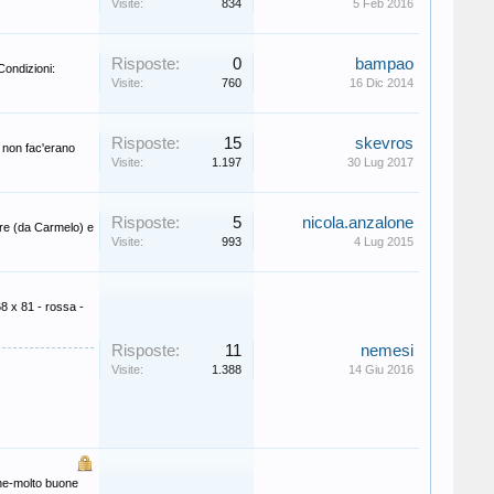
Visite:
834
5 Feb 2016
Risposte:
0
bampao
ondizioni:
Visite:
760
16 Dic 2014
Risposte:
15
skevros
 non fac'erano
Visite:
1.197
30 Lug 2017
Risposte:
5
nicola.anzalone
re (da Carmelo) e
Visite:
993
4 Lug 2015
68 x 81 - rossa -
Risposte:
11
nemesi
Visite:
1.388
14 Giu 2016
one-molto buone