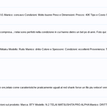
o V1 Manico: concavo Condizioni: Molto buone Peso e Dimensioni: Prezzo: 40€ Tipo e Costo 
compresa...i telai sono perfetti nella condizione in cui hanno dietro un bel po di anni. Foto qui
 Nittaku Modello: Rutis Manico: dritto Colore e Spessore: Condizioni: eccellenti Provenienza:
ore,telaio come caratteristiche praticamente uguali al red shank forse un filo piu veloce! ve
mazioni sul prodotto: Marca: BTY Modello: N.2 TELAI MATSUSHITA PRO ALPHA Manico: DRITT