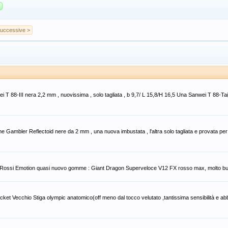
uccessive >
 T 88-III nera 2,2 mm , nuovissima , solo tagliata , b 9,7/ L 15,8/H 16,5 Una Sanwei T 88-Tai
Gambler Reflectoid nere da 2 mm , una nuova imbustata , l'altra solo tagliata e provata per 1
 Joola Rossi Emotion quasi nuovo gomme : Giant Dragon Superveloce V12 FX rosso max, molto 
ket Vecchio Stiga olympic anatomico(off meno dal tocco velutato ,tantissima sensibilità e a