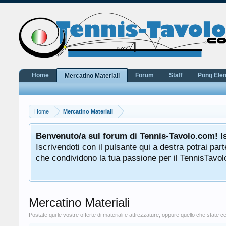
Home
Forum
Staff
Pong Ele
Mercatino Materiali
Home
Mercatino Materiali
e
Benvenuto/a sul forum di Tennis-Tavolo.com! I
Iscrivendoti con il pulsante qui a destra potrai pa
che condividono la tua passione per il TennisTavolo
Mercatino Materiali
Postate qui le vostre offerte di materiali e attrezzature, oppure quello che state 