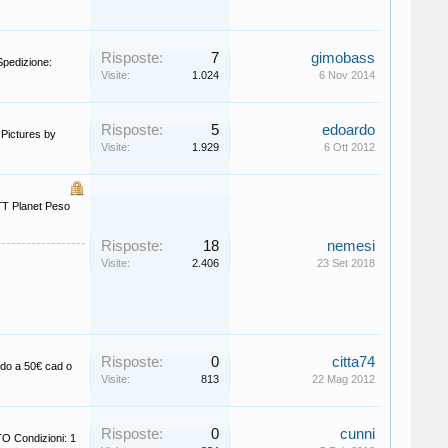
Risposte:
7
gimobass
Spedizione:
Visite:
1.024
6 Nov 2014
Risposte:
5
edoardo
: Pictures by
Visite:
1.929
6 Ott 2012
 TT Planet Peso
Risposte:
18
nemesi
Visite:
2.406
23 Set 2018
Risposte:
0
citta74
ndo a 50€ cad o
Visite:
813
22 Mag 2012
Risposte:
0
cunni
O Condizioni: 1