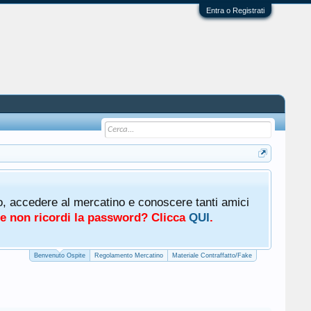
Entra o Registrati
Tutti g
oto, accedere al mercatino e conoscere tanti amici
Mercat
a e non ricordi la password? Clicca
QUI
.
Benvenuto Ospite
Regolamento Mercatino
Materiale Contraffatto/Fake