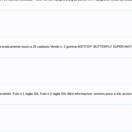
a praticamente nuovi a 25 cadauno Vendo n. 2 gomme ANTITOP: BUTTERFLY SUPER ANTI 
l prodotto: Foto n.1 taglia 3XL Foto n.2 taglia 3XL Altre informazioni: vestono poco a mio avvi