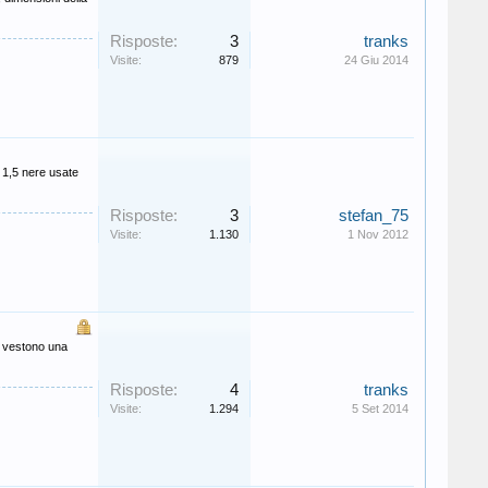
Risposte:
3
tranks
Visite:
879
24 Giu 2014
1,5 nere usate
Risposte:
3
stefan_75
Visite:
1.130
1 Nov 2012
so vestono una
Risposte:
4
tranks
Visite:
1.294
5 Set 2014