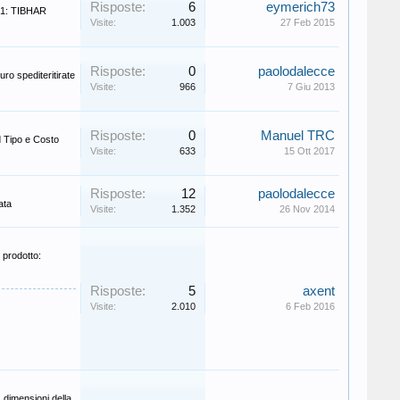
Risposte:
6
eymerich73
 1: TIBHAR
Visite:
1.003
27 Feb 2015
Risposte:
0
paolodalecce
ro spediteritirate
Visite:
966
7 Giu 2013
Risposte:
0
Manuel TRC
d Tipo e Costo
Visite:
633
15 Ott 2017
Risposte:
12
paolodalecce
ata
Visite:
1.352
26 Nov 2014
 prodotto:
Risposte:
5
axent
Visite:
2.010
6 Feb 2016
 dimensioni della