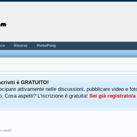
nco
Risorse
PuntaPong
scriviti è GRATUITO!
rtecipare attivamente nelle discussioni, pubblicare video e f
. Cosa aspetti? L'iscrizione è gratuita!
Sei già registrato/
cercando!