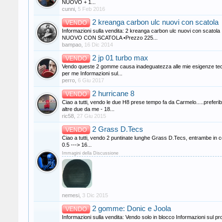
NUOVO + 1...
cunni
,
5 Feb 2016
2 kreanga carbon ulc nuovi con scatola
VENDO
Informazioni sulla vendita: 2 kreanga carbon ulc nuovi con scat
NUOVO CON SCATOLA •Prezzo 225...
bampao
,
16 Dic 2014
2 jp 01 turbo max
VENDO
Vendo queste 2 gomme causa inadeguatezza alle mie esigenze tecni
per me Informazioni sul...
perro
,
6 Giu 2017
2 hurricane 8
VENDO
Ciao a tutti, vendo le due H8 prese tempo fa da Carmelo.....pref
altre due da me - 18...
ric58
,
27 Giu 2015
2 Grass D.Tecs
VENDO
Ciao a tutti, vendo 2 puntinate lunghe Grass D.Tecs, entrambe in con
0.5 ---> 16...
Immagini della Discussione
nemesi
,
3 Dic 2015
2 gomme: Donic e Joola
VENDO
Informazioni sulla vendita: Vendo solo in blocco Informazioni su