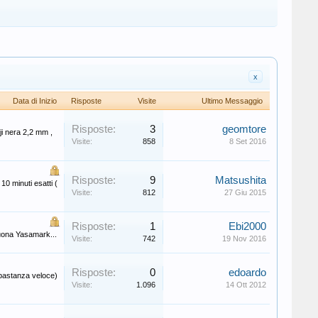
x
Data di Inizio
Risposte
Visite
Ultimo Messaggio
Risposte:
3
geomtore
ji nera 2,2 mm ,
Visite:
858
8 Set 2016
Risposte:
9
Matsushita
0 minuti esatti (
Visite:
812
27 Giu 2015
Risposte:
1
Ebi2000
buona Yasamark...
Visite:
742
19 Nov 2016
Risposte:
0
edoardo
bbastanza veloce)
Visite:
1.096
14 Ott 2012