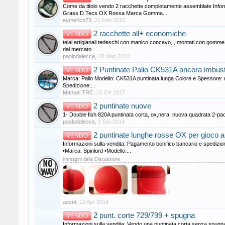
Come da titolo vendo 2 racchette completamente assemblate Info
Grass D.Tecs OX Rossa Marca Gomma...
eymerich73
,
25 Feb 2015
2 racchette all+ economiche
VENDO
telai artigianali tedeschi con manico concavo, , montati con gomme l
dal mercato
paolodalecce
,
28 Mag 2013
2 Puntinate Palio CK531A ancora imbus
VENDO
Marca: Palio Modello: CK531A puntinata lunga Colore e Spessore: r
Spedizione:...
Manuel TRC
,
15 Ott 2017
2 puntinate nuove
VENDO
1- Double fish 820A puntinata corta, ox,nera, nuova quadrata 2-pa
paolodalecce
,
1 Giu 2014
2 puntinate lunghe rosse OX per gioco al
VENDO
Informazioni sulla vendita: Pagamento bonifico bancario e spedizi
•Marca: Spinlord •Modello:...
Immagini della Discussione
axent
,
12 Apr 2014
2 punt. corte 729/799 + spugna
VENDO
Informazioni sulla vendita: Vendo una puntinata corta senza spug