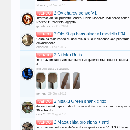
Skiarex
,
24 Set 2014
2 Ovtcharov senso V1
VENDO
Informazioni sul prodotto: Marca: Donic Modello: Ovtcharov sens
Racco 5€ Proprietà: oggetto...
gimobass
,
27 Ott 2014
2 Old Stiga hans alser all modello F04.
VENDO
Come da titolo vendo su detti telai a 85 eur ciascuno con prioritaria 
edwardnovac -...
edoardo
,
21 Set 2012
2 Nittaku Rutis
VENDO
Informazioni sulla vendita/scambio/regalo/ricerca: Telaio 1: Marca:
e...
Immagini della Discussione
nemesi
,
29 Gen 2017
2 nittaku Green shank dritto
VENDO
do via 2 nittaku green shank manico dritto uno mai usato uno poche 
90 entrambi...
citta74
,
22 Mag 2012
2 Matsushita pro alpha + anti
VENDO
Informazioni sulla vendita/scambio/regalo/ricerca: VENDO Infor