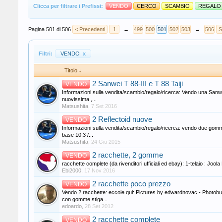
Clicca per filtrare i Prefissi:
VENDO
CERCO
SCAMBIO
REGALO
Pagina 501 di 506
< Precedenti
1
←
499
500
501
502
503
→
506
S
Filtri:
VENDO
x
Titolo ↓
2 Sanwei T 88-III e T 88 Taiji
VENDO
Informazioni sulla vendita/scambio/regalo/ricerca: Vendo una Sanwei
nuovissima ,...
Matsushita
,
7 Set 2016
2 Reflectoid nuove
VENDO
Informazioni sulla vendita/scambio/regalo/ricerca: vendo due gomme 
base 10,3 /...
Matsushita
,
24 Giu 2015
2 racchette, 2 gomme
VENDO
racchette complete (da rivenditori ufficiali ed ebay): 1-telaio :
Ebi2000
,
17 Nov 2016
2 racchette poco prezzo
VENDO
Vendo 2 racchette: eccole qui: Pictures by edwardnovac - Photobuc
con gomme stiga...
edoardo
,
28 Set 2012
2 racchette complete
VENDO