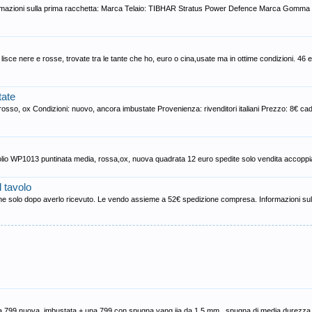
rmazioni sulla prima racchetta: Marca Telaio: TIBHAR Stratus Power Defence Marca Gomma
isce nere e rosse, trovate tra le tante che ho, euro o cina,usate ma in ottime condizioni. 46 eu
tate
osso, ox Condizioni: nuovo, ancora imbustate Provenienza: rivenditori italiani Prezzo: 8€ ca
olio WP1013 puntinata media, rossa,ox, nuova quadrata 12 euro spedite solo vendita accoppi
 tavolo
one solo dopo averlo ricevuto. Le vendo assieme a 52€ spedizione compresa. Informazioni sul
na 799 nuova, imbustata + una 799 con spugna yang jia da 1.5 mm , spugna di media durezza,