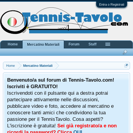
Entra o Registrati
Home
Forum
Staff
Mercatino Materiali
Home
Mercatino Materiali
Benvenuto/a sul forum di Tennis-Tavolo.com!
Iscriviti è GRATUITO!
Iscrivendoti con il pulsante qui a destra potrai
partecipare attivamente nelle discussioni,
pubblicare video e foto, accedere al mercatino e
conoscere tanti amici che condividono la tua
passione per il TennisTavolo. Cosa aspetti?
L'iscrizione è gratuita!
Sei già registrato/a e non
ricordi la password? Clicca
QUI
.