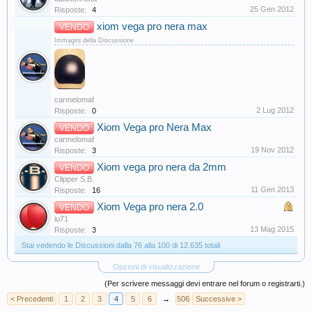
25 Gen 2012
Risposte:
4
xiom vega pro nera max
VENDO
Immagini della Discussione
carmelomaf
2 Lug 2012
Risposte:
0
Xiom Vega pro Nera Max
VENDO
carmelomaf
19 Nov 2012
Risposte:
3
Xiom vega pro nera da 2mm
VENDO
Clipper S.B.
11 Gen 2013
Risposte:
16
Xiom Vega pro nera 2.0
VENDO
iu71
13 Mag 2015
Risposte:
3
Stai vedendo le Discussioni dalla 76 alla 100 di 12.635 totali
Opzioni di visualizzazione
(Per scrivere messaggi devi entrare nel forum o registrarti.)
< Precedenti
1
2
3
4
5
6
→
506
Successive >