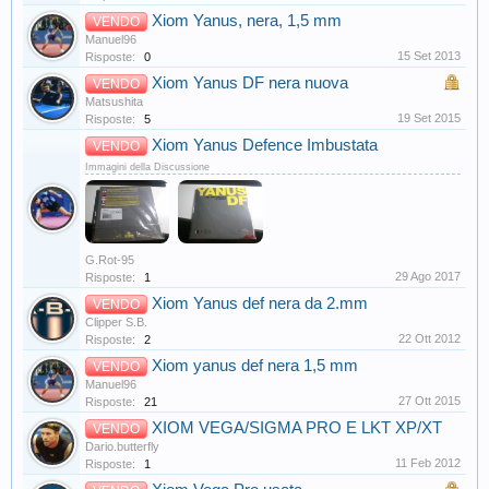
Xiom Yanus, nera, 1,5 mm
VENDO
Manuel96
15 Set 2013
Risposte:
0
Xiom Yanus DF nera nuova
VENDO
Matsushita
19 Set 2015
Risposte:
5
Xiom Yanus Defence Imbustata
VENDO
Immagini della Discussione
G.Rot-95
29 Ago 2017
Risposte:
1
Xiom Yanus def nera da 2.mm
VENDO
Clipper S.B.
22 Ott 2012
Risposte:
2
Xiom yanus def nera 1,5 mm
VENDO
Manuel96
27 Ott 2015
Risposte:
21
XIOM VEGA/SIGMA PRO E LKT XP/XT
VENDO
Dario.butterfly
11 Feb 2012
Risposte:
1