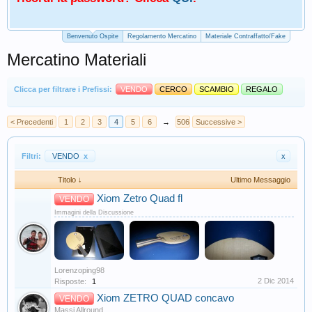
Benvenuto Ospite
Regolamento Mercatino
Materiale Contraffatto/Fake
Mercatino Materiali
Clicca per filtrare i Prefissi:
VENDO
CERCO
SCAMBIO
REGALO
< Precedenti
1
2
3
4
5
6
→
506
Successive >
Filtri:
VENDO
x
x
Titolo ↓
Ultimo Messaggio
Xiom Zetro Quad fl
VENDO
Immagini della Discussione
Lorenzoping98
2 Dic 2014
Risposte:
1
Xiom ZETRO QUAD concavo
VENDO
Massi Allround