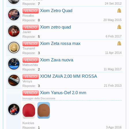
24 Set 2012
Risposte:
7
Xiom Zetro Quad
VENDO
Rosalbo
20 Mag 2015
Risposte:
0
Xiom zetro quad
VENDO
Javier
6 Feb 2017
Risposte:
5
Xiom Zeta rossa max
VENDO
Tsunami!
11 Apr 2014
Risposte:
3
Xiom Zava nuova
VENDO
Matsushita
11 Mag 2017
Risposte:
2
XIOM ZAVA 2,00 MM ROSSA
VENDO
Versys
21 Feb 2013
Risposte:
3
Xiom Yanus-Def 2.0 mm
VENDO
Immagini della Discussione
Kuvicius
3 Ago 2016
Risposte:
1