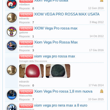
Xiom Vega Pro usata
VENDO
mbellave
12 Gen 2016
Risposte:
0
XIOM VEGA PRO ROSSA MAX USATA
VENDO
edoardo
3 Mag 2012
Risposte:
7
XIOM Vega Pro rossa max
VENDO
gattone
14 Ott 2012
Risposte:
1
Xiom Vega Pro Rossa Max
VENDO
carmelomaf
17 Giu 2016
Risposte:
3
xiom vega pro rossa max
VENDO
Immagini della Discussione
edoardo
17 Feb 2014
Risposte:
0
Xiom Vega Pro rossa 1,8 mm nuova
VENDO
Matsushita
10 Gen 2015
Risposte:
7
xiom vega pro nera max a 8 euro
VENDO
tabletennista