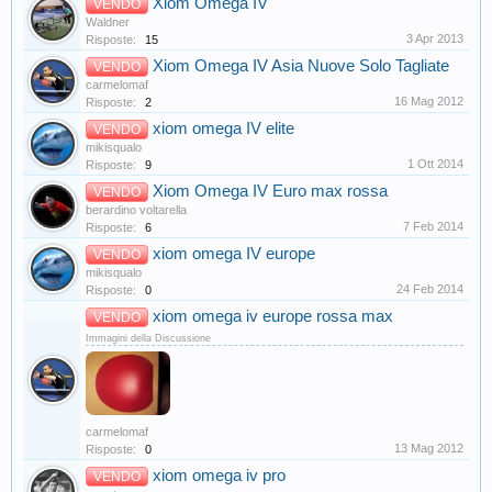
Xiom Omega IV
VENDO
Waldner
3 Apr 2013
Risposte:
15
Xiom Omega IV Asia Nuove Solo Tagliate
VENDO
carmelomaf
16 Mag 2012
Risposte:
2
xiom omega IV elite
VENDO
mikisqualo
1 Ott 2014
Risposte:
9
Xiom Omega IV Euro max rossa
VENDO
berardino voltarella
7 Feb 2014
Risposte:
6
xiom omega IV europe
VENDO
mikisqualo
24 Feb 2014
Risposte:
0
xiom omega iv europe rossa max
VENDO
Immagini della Discussione
carmelomaf
13 Mag 2012
Risposte:
0
xiom omega iv pro
VENDO