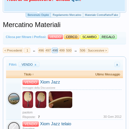
Benvenuto Ospite
Regolamento Mercatino
Materiale Contraffatto/Fake
Mercatino Materiali
Clicca per filtrare i Prefissi:
VENDO
CERCO
SCAMBIO
REGALO
< Precedenti
1
←
496
497
498
499
500
→
506
Successive >
Filtri:
VENDO
x
x
Titolo ↑
Ultimo Messaggio
Xiom Jazz
VENDO
Immagini della Discussione
paolom
30 Gen 2012
Risposte:
7
Xiom Jazz telaio
VENDO
Sonatine