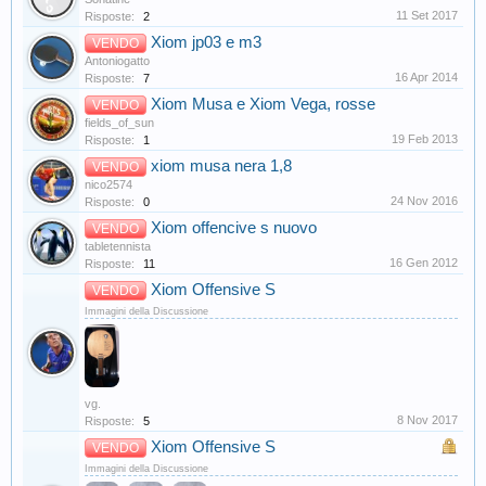
11 Set 2017
Risposte:
2
Xiom jp03 e m3
VENDO
Antoniogatto
16 Apr 2014
Risposte:
7
Xiom Musa e Xiom Vega, rosse
VENDO
fields_of_sun
19 Feb 2013
Risposte:
1
xiom musa nera 1,8
VENDO
nico2574
24 Nov 2016
Risposte:
0
Xiom offencive s nuovo
VENDO
tabletennista
16 Gen 2012
Risposte:
11
Xiom Offensive S
VENDO
Immagini della Discussione
vg.
8 Nov 2017
Risposte:
5
Xiom Offensive S
VENDO
Immagini della Discussione