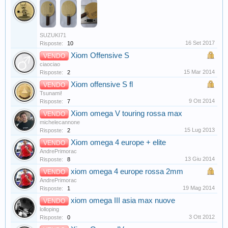
SUZUKI71
16 Set 2017
Risposte:
10
Xiom Offensive S
VENDO
ciaociao
15 Mar 2014
Risposte:
2
Xiom offensive S fl
VENDO
Tsunami!
9 Ott 2014
Risposte:
7
Xiom omega V touring rossa max
VENDO
michelecannone
15 Lug 2013
Risposte:
2
Xiom omega 4 europe + elite
VENDO
AndrePrimorac
13 Giu 2014
Risposte:
8
xiom omega 4 europe rossa 2mm
VENDO
AndrePrimorac
19 Mag 2014
Risposte:
1
xiom omega III asia max nuove
VENDO
lolloping
3 Ott 2012
Risposte:
0