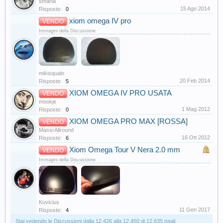
smarta
15 Ago 2014
Risposte:
0
xiom omega IV pro
VENDO
Immagini della Discussione
mikisqualo
20 Feb 2014
Risposte:
5
XIOM OMEGA IV PRO USATA
VENDO
mookje
1 Mag 2012
Risposte:
0
XIOM OMEGA PRO MAX [ROSSA]
VENDO
Massi Allround
16 Ott 2012
Risposte:
6
Xiom Omega Tour V Nera 2.0 mm
VENDO
Immagini della Discussione
Kuvicius
11 Gen 2017
Risposte:
4
Stai vedendo le Discussioni dalla 12.426 alla 12.450 di 12.635 totali