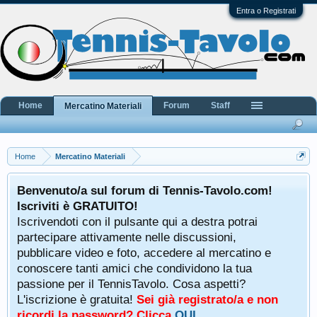
Entra o Registrati
Home
Forum
Staff
Mercatino Materiali
Home
Mercatino Materiali
Benvenuto/a sul forum di Tennis-Tavolo.com!
Iscriviti è GRATUITO!
Iscrivendoti con il pulsante qui a destra potrai
partecipare attivamente nelle discussioni,
pubblicare video e foto, accedere al mercatino e
conoscere tanti amici che condividono la tua
passione per il TennisTavolo. Cosa aspetti?
L'iscrizione è gratuita!
Sei già registrato/a e non
ricordi la password? Clicca
QUI
.