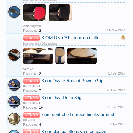
Immagini della Discussione
Antoniogatto
16 Mar 2014
Risposte:
2
XIOM Diva ST - manico diritto
VENDO
Immagini della Discussione
Versys
13 Set 2017
Risposte:
2
Xiom Diva e Rasant Power Grip
VENDO
carmelomaf
28 Mag 2014
Risposte:
7
Xiom Diva Dritto 86g
VENDO
carmelomaf
18 Giu 2012
Risposte:
16
xiom control off carbon,hinoky aramid
VENDO
edoardo
7 Apr 2012
Risposte:
4
Xiom classic offensive s concavo
VENDO