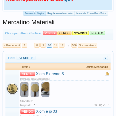
Benvenuto Ospite
Regolamento Mercatino
Materiale Contraffatto/Fake
Mercatino Materiali
Clicca per filtrare i Prefissi:
VENDO
CERCO
SCAMBIO
REGALO
< Precedenti
1
←
8
9
10
11
12
→
506
Successive >
Filtri:
VENDO
x
x
Titolo ↓
Ultimo Messaggio
Xiom Extreme S
VENDO
Immagini della Discussione
SUZUKI71
30 Lug 2018
Risposte:
18
Xiom e jp 03
VENDO