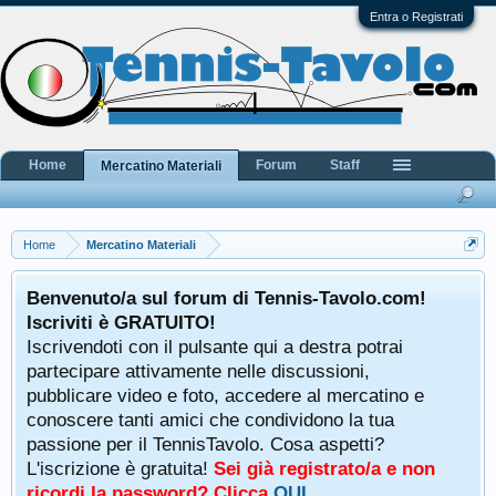
Entra o Registrati
Home
Forum
Staff
Mercatino Materiali
Home
Mercatino Materiali
Benvenuto/a sul forum di Tennis-Tavolo.com!
Iscriviti è GRATUITO!
Iscrivendoti con il pulsante qui a destra potrai
partecipare attivamente nelle discussioni,
pubblicare video e foto, accedere al mercatino e
conoscere tanti amici che condividono la tua
passione per il TennisTavolo. Cosa aspetti?
L'iscrizione è gratuita!
Sei già registrato/a e non
ricordi la password? Clicca
QUI
.