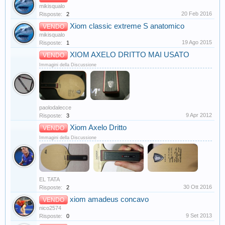
mikisqualo
20 Feb 2016
Risposte:
2
Xiom classic extreme S anatomico
VENDO
mikisqualo
19 Ago 2015
Risposte:
1
XIOM AXELO DRITTO MAI USATO
VENDO
Immagini della Discussione
paolodalecce
9 Apr 2012
Risposte:
3
Xiom Axelo Dritto
VENDO
Immagini della Discussione
EL TATA
30 Ott 2016
Risposte:
2
xiom amadeus concavo
VENDO
nico2574
9 Set 2013
Risposte:
0