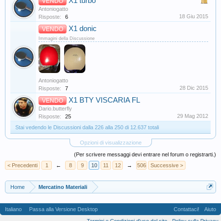
X1 turbo
VENDO
Antoniogatto
18 Giu 2015
Risposte:
6
X1 donic
VENDO
Immagini della Discussione
Antoniogatto
28 Dic 2015
Risposte:
7
X1 BTY VISCARIA FL
VENDO
Dario.butterfly
29 Mag 2012
Risposte:
25
Stai vedendo le Discussioni dalla 226 alla 250 di 12.637 totali
Opzioni di visualizzazione
(Per scrivere messaggi devi entrare nel forum o registrarti.)
< Precedenti
1
←
8
9
10
11
12
→
506
Successive >
Home
Mercatino Materiali
Italiano
Passa alla Versione Desktop
Contattaci!
Aiuto