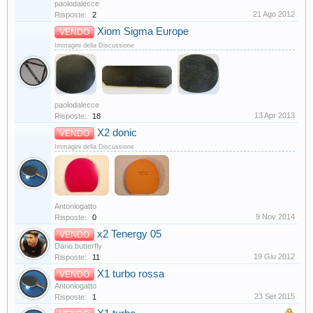
paolodalecce
21 Ago 2012
Risposte:
2
Xiom Sigma Europe
VENDO
Immagini della Discussione
paolodalecce
13 Apr 2013
Risposte:
18
X2 donic
VENDO
Immagini della Discussione
Antoniogatto
9 Nov 2014
Risposte:
0
x2 Tenergy 05
VENDO
Dario.butterfly
19 Giu 2012
Risposte:
11
X1 turbo rossa
VENDO
Antoniogatto
23 Set 2015
Risposte:
1