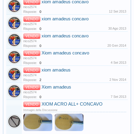
xiom amadeus concavo
VENDO
nico2574
12 Set 2013
Risposte:
0
xiom amadeus concavo
VENDO
nico2574
30 Ago 2013
Risposte:
0
xiom amadeus concavo
VENDO
nico2574
20 Gen 2014
Risposte:
0
Xiom amadeus concavo
VENDO
nico2574
4 Set 2013
Risposte:
0
xiom amadeus
VENDO
nico2574
2 Nov 2014
Risposte:
2
Xiom amadeus
VENDO
nico2574
7 Set 2013
Risposte:
0
XIOM ACRO ALL+ CONCAVO
VENDO
Immagini della Discussione