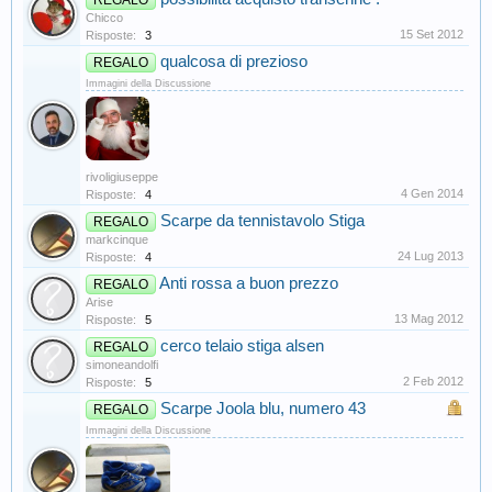
Chicco
15 Set 2012
Risposte:
3
qualcosa di prezioso
REGALO
Immagini della Discussione
rivoligiuseppe
4 Gen 2014
Risposte:
4
Scarpe da tennistavolo Stiga
REGALO
markcinque
24 Lug 2013
Risposte:
4
Anti rossa a buon prezzo
REGALO
Arise
13 Mag 2012
Risposte:
5
cerco telaio stiga alsen
REGALO
simoneandolfi
2 Feb 2012
Risposte:
5
Scarpe Joola blu, numero 43
REGALO
Immagini della Discussione