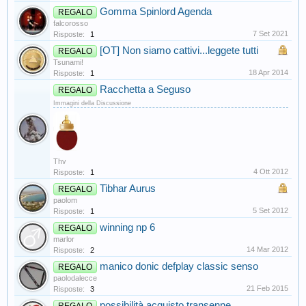
Gomma Spinlord Agenda
REGALO
falcorosso
7 Set 2021
Risposte:
1
[OT] Non siamo cattivi...leggete tutti
REGALO
Tsunami!
18 Apr 2014
Risposte:
1
Racchetta a Seguso
REGALO
Immagini della Discussione
Thv
4 Ott 2012
Risposte:
1
Tibhar Aurus
REGALO
paolom
5 Set 2012
Risposte:
1
winning np 6
REGALO
marlor
14 Mar 2012
Risposte:
2
manico donic defplay classic senso
REGALO
paolodalecce
21 Feb 2015
Risposte:
3
possibilità acquisto transenne .
REGALO