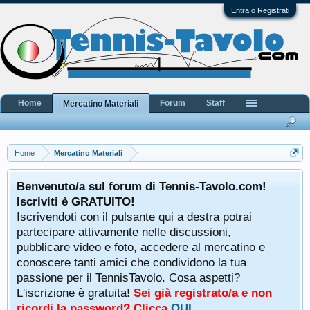
Entra o Registrati
Home
Forum
Staff
Mercatino Materiali
Home
Mercatino Materiali
Benvenuto/a sul forum di Tennis-Tavolo.com!
Iscriviti è GRATUITO!
Iscrivendoti con il pulsante qui a destra potrai
partecipare attivamente nelle discussioni,
pubblicare video e foto, accedere al mercatino e
conoscere tanti amici che condividono la tua
passione per il TennisTavolo. Cosa aspetti?
L'iscrizione è gratuita!
Sei già registrato/a e non
ricordi la password? Clicca
QUI
.