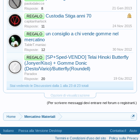
paolodalecce
21 Gen 2013
Risposte:
8
Custodia Stiga anni 70
REGALO
capitanharlock
24 Nov 2015
Risposte:
11
un consiglio a chi vende gomme nel
REGALO
mercatino
TableT.maniac
30 Nov 2012
Risposte:
12
[SP+Sped-VENDO] Telai Hinoki Butterfly
REGALO
(Jonyer/Kiso) + Gomme Donic
(Desto/Vario)/Butterfly(Roundell)
Paradox
19 Giu 2012
Risposte:
20
Stai vedendo le Discussioni dalla 1 alla 23 di 23 totali
Opzioni di visualizzazione
(Per scrivere messaggi devi entrare nel forum o registrarti.)
Home
Mercatino Materiali
Italiano
Passa alla Versione Desktop
Contattaci!
Aiuto
Termini e Condizioni d'uso del sito
Policy sulla Privacy