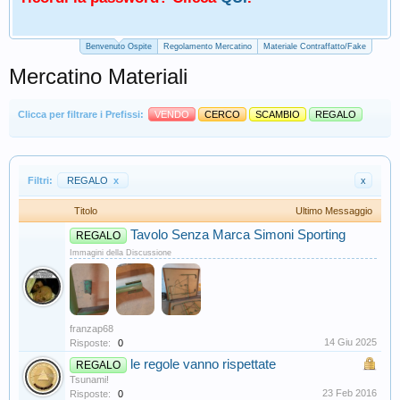
Benvenuto Ospite
Regolamento Mercatino
Materiale Contraffatto/Fake
Mercatino Materiali
Clicca per filtrare i Prefissi:
VENDO
CERCO
SCAMBIO
REGALO
Filtri:
REGALO
x
x
Titolo
Ultimo Messaggio
Tavolo Senza Marca Simoni Sporting
REGALO
Immagini della Discussione
franzap68
14 Giu 2025
Risposte:
0
le regole vanno rispettate
REGALO
Tsunami!
23 Feb 2016
Risposte:
0