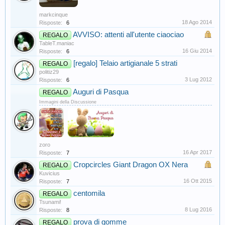
markcinque
18 Ago 2014
Risposte:
6
AVVISO: attenti all'utente ciaociao
REGALO
TableT.maniac
16 Giu 2014
Risposte:
6
[regalo] Telaio artigianale 5 strati
REGALO
politiz29
3 Lug 2012
Risposte:
6
Auguri di Pasqua
REGALO
Immagini della Discussione
zoro
16 Apr 2017
Risposte:
7
Cropcircles Giant Dragon OX Nera
REGALO
Kuvicius
16 Ott 2015
Risposte:
7
centomila
REGALO
Tsunami!
8 Lug 2016
Risposte:
8
prova di gomme
REGALO