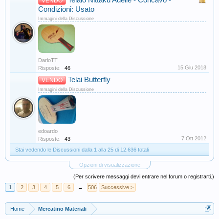
Telaio Nittaku Adelie - Concavo -
VENDO
Condizioni: Usato
Immagini della Discussione
DarioTT
15 Giu 2018
Risposte:
46
Telai Butterfly
VENDO
Immagini della Discussione
edoardo
7 Ott 2012
Risposte:
43
Stai vedendo le Discussioni dalla 1 alla 25 di 12.636 totali
Opzioni di visualizzazione
(Per scrivere messaggi devi entrare nel forum o registrarti.)
1
2
3
4
5
6
→
506
Successive >
Home
Mercatino Materiali