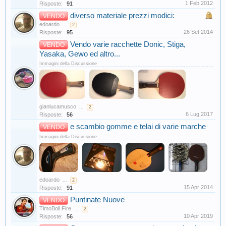
1 Feb 2012
Risposte:
91
diverso materiale prezzi modici:
VENDO
edoardo
...
2
26 Set 2014
Risposte:
95
Vendo varie racchette Donic, Stiga,
VENDO
Yasaka, Gewo ed altro...
Immagini della Discussione
gianlucamusco
...
2
6 Lug 2017
Risposte:
56
e scambio gomme e telai di varie marche
VENDO
Immagini della Discussione
edoardo
...
2
15 Apr 2014
Risposte:
91
Puntinate Nuove
VENDO
TimoBoll Fire
...
2
10 Apr 2019
Risposte:
56