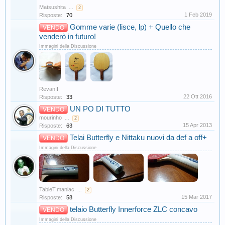
Matsushita
...
2
1 Feb 2019
Risposte:
70
Gomme varie (lisce, lp) + Quello che
VENDO
venderò in futuro!
Immagini della Discussione
RevanII
22 Ott 2016
Risposte:
33
UN PO DI TUTTO
VENDO
mourinho
...
2
15 Apr 2013
Risposte:
63
Telai Butterfly e Nittaku nuovi da def a off+
VENDO
Immagini della Discussione
TableT.maniac
...
2
15 Mar 2017
Risposte:
58
telaio Butterfly Innerforce ZLC concavo
VENDO
Immagini della Discussione