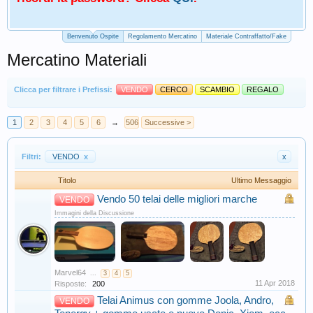
Benvenuto Ospite
Regolamento Mercatino
Materiale Contraffatto/Fake
Mercatino Materiali
Clicca per filtrare i Prefissi:
VENDO
CERCO
SCAMBIO
REGALO
1
2
3
4
5
6
→
506
Successive >
Filtri:
VENDO
x
x
Titolo
Ultimo Messaggio
Vendo 50 telai delle migliori marche
VENDO
Immagini della Discussione
Marvel64
...
3
4
5
11 Apr 2018
Risposte:
200
Telai Animus con gomme Joola, Andro,
VENDO