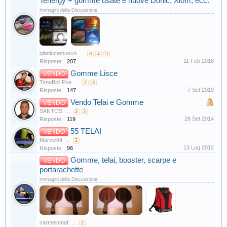
Tenergy + gomme usate e nuove Donic, Xiom, ecc.
Immagini della Discussione
gianlucamusco
...
3
4
5
11 Feb 2018
Risposte:
207
Gomme Lisce
VENDO
TimoBoll Fire
...
2
3
7 Set 2019
Risposte:
147
Vendo Telai e Gomme
VENDO
SANTOS
...
2
3
26 Set 2014
Risposte:
119
55 TELAI
VENDO
Marvel64
...
2
13 Lug 2012
Risposte:
96
Gomme, telai, booster, scarpe e
VENDO
portarachette
Immagini della Discussione
carmelomaf
...
2