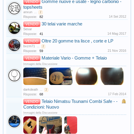
Gomme nuove e usate - legno carbonio -
VENDO
topsheets
anxun
...
2
14 Set 2012
Risposte:
82
30 telai varie marche
VENDO
Sesar
14 Mag 2017
Risposte:
41
Oltre 20 gomme tra lisce , corte e LP
VENDO
bvzm71
...
2
21 Nov 2016
Risposte:
59
Materiale Vario - Gomme + Telaio
VENDO
Immagini della Discussione
darkdeath
...
2
17 Feb 2014
Risposte:
68
Telaio Nimatsu Tsunami Combi Safe - -
VENDO
Condizioni: Nuovo
Immagini della Discussione