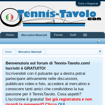
Entra o Registrati
Home
Forum
Staff
Mercatino Materiali
Home
Mercatino Materiali
Benvenuto/a sul forum di Tennis-Tavolo.com!
Iscriviti è GRATUITO!
Iscrivendoti con il pulsante qui a destra potrai
partecipare attivamente nelle discussioni,
pubblicare video e foto, accedere al mercatino e
conoscere tanti amici che condividono la tua
passione per il TennisTavolo. Cosa aspetti?
L'iscrizione è gratuita!
Sei già registrato/a e non
ricordi la password? Clicca
QUI
.