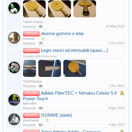
TableT.maniac
14 Mag 2012
Risposte:
45
diverse gomme e telai
VENDO
edoardo
...
2
7 Gen 2013
Risposte:
70
Legni storici ed introvabili (quasi....)
VENDO
Immagini della Discussione
TiborKlampar
3 Dic 2013
Risposte:
45
Adidas FiberTEC + Nimatsu Celsior 5.4
VENDO
Power Touch
Marvel64
8 Ago 2014
Risposte:
44
GOMME (tante)
VENDO
granmaster
...
2
5 Apr 2013
Risposte:
53