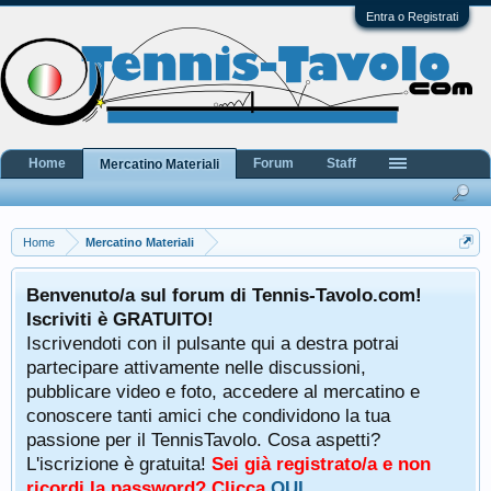
Entra o Registrati
Home
Forum
Staff
Mercatino Materiali
Home
Mercatino Materiali
Benvenuto/a sul forum di Tennis-Tavolo.com!
Iscriviti è GRATUITO!
Iscrivendoti con il pulsante qui a destra potrai
partecipare attivamente nelle discussioni,
pubblicare video e foto, accedere al mercatino e
conoscere tanti amici che condividono la tua
passione per il TennisTavolo. Cosa aspetti?
L'iscrizione è gratuita!
Sei già registrato/a e non
ricordi la password? Clicca
QUI
.