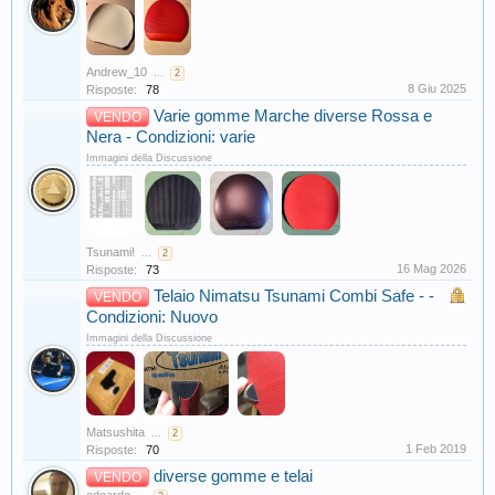
Andrew_10
...
2
8 Giu 2025
Risposte:
78
Varie gomme Marche diverse Rossa e
VENDO
Nera - Condizioni: varie
Immagini della Discussione
Tsunami!
...
2
16 Mag 2026
Risposte:
73
Telaio Nimatsu Tsunami Combi Safe - -
VENDO
Condizioni: Nuovo
Immagini della Discussione
Matsushita
...
2
1 Feb 2019
Risposte:
70
diverse gomme e telai
VENDO