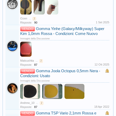
Ozen
...
2
1 Set 2025
Risposte:
90
Gomma Yinhe (Galaxy/Milkyway) Super
VENDO
Kim 1,0mm Rossa - Condizioni: Come Nuovo
Immagini della Discussione
Matsushita
...
2
12 Ott 2025
Risposte:
87
Gomma Joola Octopus 0,5mm Nera -
VENDO
Condizioni: Usato
Immagini della Discussione
Andrew_10
...
2
18 Apr 2022
Risposte:
87
Gomma TSP Vario 2,1mm Rossa e
VENDO