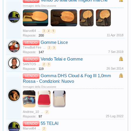
Vendo 50 telai delle migliori marche
VENDO
Immagini della Discussione
Marvel64
...
3
4
5
11 Apr 2018
Risposte:
200
Gomme Lisce
VENDO
TimoBoll Fire
...
2
3
7 Set 2019
Risposte:
147
Vendo Telai e Gomme
VENDO
SANTOS
...
2
3
26 Set 2014
Risposte:
119
Gomma DHS Cloud & Fog III 1,0mm
VENDO
Rossa - Condizioni: Nuovo
Immagini della Discussione
Andrew_10
...
2
25 Lug 2022
Risposte:
97
55 TELAI
VENDO
Marvel64
...
2