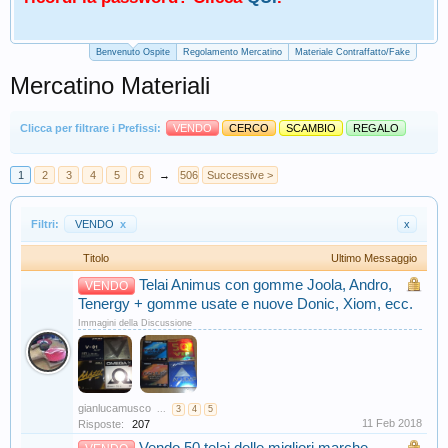
Benvenuto Ospite
Regolamento Mercatino
Materiale Contraffatto/Fake
Mercatino Materiali
Clicca per filtrare i Prefissi:
VENDO
CERCO
SCAMBIO
REGALO
1
2
3
4
5
6
→
506
Successive >
Filtri:
VENDO
x
x
Titolo
Ultimo Messaggio
Telai Animus con gomme Joola, Andro,
VENDO
Tenergy + gomme usate e nuove Donic, Xiom, ecc.
Immagini della Discussione
gianlucamusco
...
3
4
5
11 Feb 2018
Risposte:
207