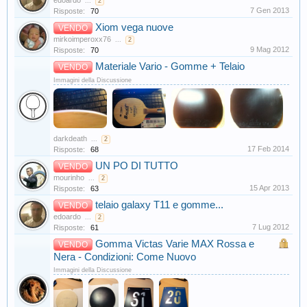
edoardo
...
2
7 Gen 2013
Risposte:
70
Xiom vega nuove
VENDO
mirkoimperoxx76
...
2
9 Mag 2012
Risposte:
70
Materiale Vario - Gomme + Telaio
VENDO
Immagini della Discussione
darkdeath
...
2
17 Feb 2014
Risposte:
68
UN PO DI TUTTO
VENDO
mourinho
...
2
15 Apr 2013
Risposte:
63
telaio galaxy T11 e gomme...
VENDO
edoardo
...
2
7 Lug 2012
Risposte:
61
Gomma Victas Varie MAX Rossa e
VENDO
Nera - Condizioni: Come Nuovo
Immagini della Discussione