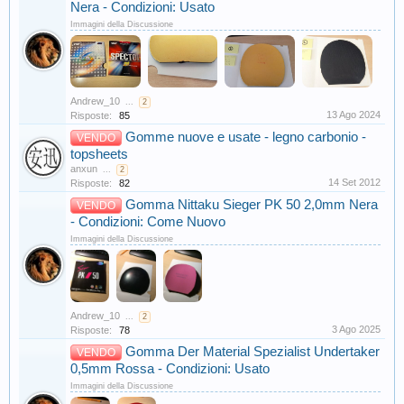
Nera - Condizioni: Usato
Immagini della Discussione
Andrew_10
...
2
13 Ago 2024
Risposte:
85
Gomme nuove e usate - legno carbonio -
VENDO
topsheets
anxun
...
2
14 Set 2012
Risposte:
82
Gomma Nittaku Sieger PK 50 2,0mm Nera
VENDO
- Condizioni: Come Nuovo
Immagini della Discussione
Andrew_10
...
2
3 Ago 2025
Risposte:
78
Gomma Der Material Spezialist Undertaker
VENDO
0,5mm Rossa - Condizioni: Usato
Immagini della Discussione