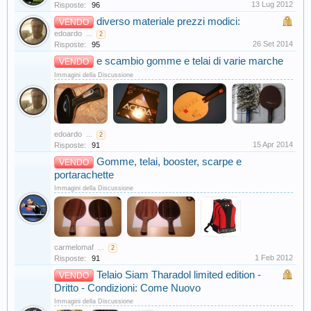
13 Lug 2012
Risposte:
96
diverso materiale prezzi modici:
VENDO
edoardo
...
2
26 Set 2014
Risposte:
95
e scambio gomme e telai di varie marche
VENDO
Immagini della Discussione
edoardo
...
2
15 Apr 2014
Risposte:
91
Gomme, telai, booster, scarpe e
VENDO
portarachette
Immagini della Discussione
carmelomaf
...
2
1 Feb 2012
Risposte:
91
Telaio Siam Tharadol limited edition -
VENDO
Dritto - Condizioni: Come Nuovo
Immagini della Discussione