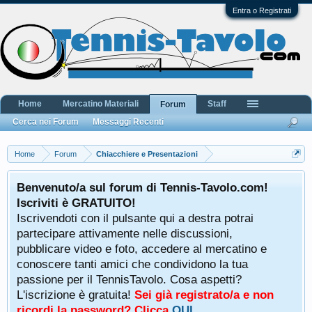
Entra o Registrati
Home
Mercatino Materiali
Staff
Forum
Cerca nei Forum
Messaggi Recenti
Home
Forum
Chiacchiere e Presentazioni
Benvenuto/a sul forum di Tennis-Tavolo.com!
Iscriviti è GRATUITO!
Iscrivendoti con il pulsante qui a destra potrai
partecipare attivamente nelle discussioni,
pubblicare video e foto, accedere al mercatino e
conoscere tanti amici che condividono la tua
passione per il TennisTavolo. Cosa aspetti?
L'iscrizione è gratuita!
Sei già registrato/a e non
ricordi la password? Clicca
QUI
.