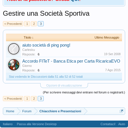
Gestire una Società Sportiva
< Precedenti
1
2
3
Titolo ↓
Ultimo Messaggio
aiuto società di ping pong!
Carlesku
19 Set 2008
Risposte:
6
Accordo FITeT - Banca Etica per Carta RicaricaEVO
Giorno
7 Ago 2015
Risposte:
6
Stai vedendo le Discussioni dalla 51 alla 52 di 52 totali
Opzioni di visualizzazione
(Per scrivere messaggi devi entrare nel forum o registrarti.)
< Precedenti
1
2
3
Home
Forum
Chiacchiere e Presentazioni
Italiano
Passa alla Versione Desktop
Contattaci!
Aiuto