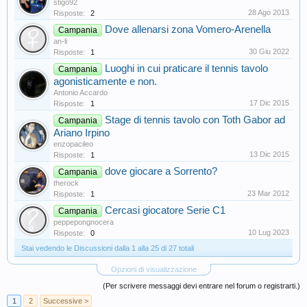
stigo92
28 Ago 2013
Risposte:
2
Dove allenarsi zona Vomero-Arenella
Campania
an-li
30 Giu 2022
Risposte:
1
Luoghi in cui praticare il tennis tavolo
Campania
agonisticamente e non.
Antonio Accardo
17 Dic 2015
Risposte:
1
Stage di tennis tavolo con Toth Gabor ad
Campania
Ariano Irpino
enzopacileo
13 Dic 2015
Risposte:
1
dove giocare a Sorrento?
Campania
therock
23 Mar 2012
Risposte:
1
Cercasi giocatore Serie C1
Campania
peppepongnocera
10 Lug 2023
Risposte:
0
Stai vedendo le Discussioni dalla 1 alla 25 di 27 totali
Opzioni di visualizzazione
(Per scrivere messaggi devi entrare nel forum o registrarti.)
1
2
Successive >