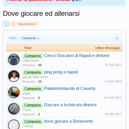
Dove giocare ed allenarsi
1
2
Successive >
Filtri:
Campania
x
x
Titolo
Ultimo Messaggio
Cerco Giocatori di Napoli e dintorni
Campania
DaleCooper
11 Giu 2012
Risposte:
49
ping pong a napoli
Campania
giorgio della morte
3 Gen 2013
Risposte:
24
Palatennistavolo di Caserta
Campania
yopla
24 Feb 2014
Risposte:
8
Giocare a Ischia e/o dintorni
Campania
Facini
20 Set 2017
Risposte:
6
dove giocare a Benevento
Campania
colimao