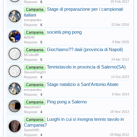
20 Feb 2017
Risposte:
6
Stage di preparazione per i campionati
Campania
italiani
enzopacileo
22 Apr 2016
Risposte:
6
società ping pong
Campania
fla0048
9 Mar 2025
Risposte:
5
Giochiamo?? daiii (provincia di Napoli)
Campania
ElCobraBI
24 Apr 2012
Risposte:
5
Tennistavolo in provincia di Salerno(SA)
Campania
StevenPong93
14 Giu 2023
Risposte:
4
Stage natalizio a Sant'Antonio Abate
Campania
enzopacileo
6 Nov 2014
Risposte:
4
Ping pong a Salerno
Campania
Massimo57
16 Nov 2013
Risposte:
4
Luoghi in cui si insegna tennis tavolo in
Campania
Campania?
Dario0495
28 Mag 2012
Risposte:
4