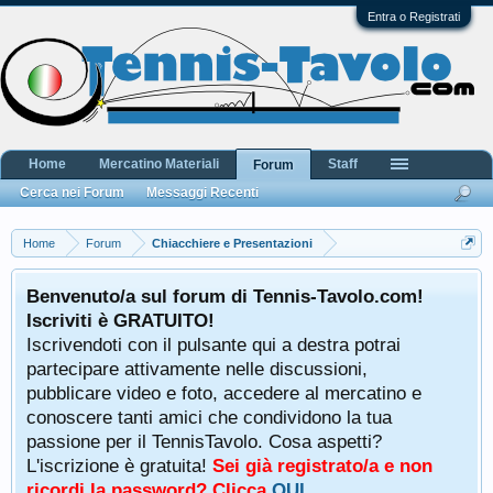
Entra o Registrati
Home
Mercatino Materiali
Staff
Forum
Cerca nei Forum
Messaggi Recenti
Home
Forum
Chiacchiere e Presentazioni
Benvenuto/a sul forum di Tennis-Tavolo.com!
Iscriviti è GRATUITO!
Iscrivendoti con il pulsante qui a destra potrai
partecipare attivamente nelle discussioni,
pubblicare video e foto, accedere al mercatino e
conoscere tanti amici che condividono la tua
passione per il TennisTavolo. Cosa aspetti?
L'iscrizione è gratuita!
Sei già registrato/a e non
ricordi la password? Clicca
QUI
.