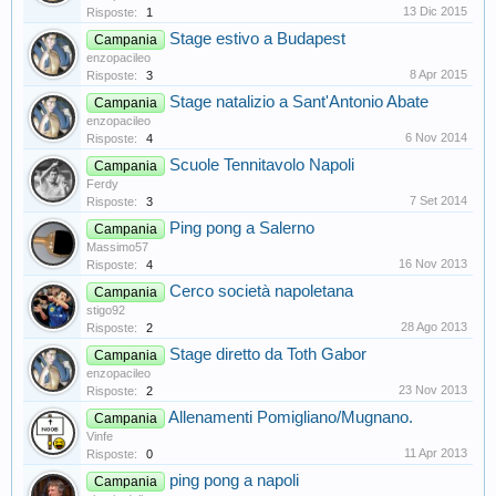
13 Dic 2015
Risposte:
1
Stage estivo a Budapest
Campania
enzopacileo
8 Apr 2015
Risposte:
3
Stage natalizio a Sant'Antonio Abate
Campania
enzopacileo
6 Nov 2014
Risposte:
4
Scuole Tennitavolo Napoli
Campania
Ferdy
7 Set 2014
Risposte:
3
Ping pong a Salerno
Campania
Massimo57
16 Nov 2013
Risposte:
4
Cerco società napoletana
Campania
stigo92
28 Ago 2013
Risposte:
2
Stage diretto da Toth Gabor
Campania
enzopacileo
23 Nov 2013
Risposte:
2
Allenamenti Pomigliano/Mugnano.
Campania
Vinfe
11 Apr 2013
Risposte:
0
ping pong a napoli
Campania