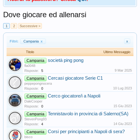
Dove giocare ed allenarsi
1
2
Successive >
Filtri:
Campania
x
x
Titolo
Ultimo Messaggio
società ping pong
Campania
fla0048
9 Mar 2025
Risposte:
5
Cercasi giocatore Serie C1
Campania
peppepongnocera
10 Lug 2023
Risposte:
0
Cerco giocatore/i a Napoli
Campania
DaleCooper
15 Giu 2023
Risposte:
0
Tennistavolo in provincia di Salerno(SA)
Campania
StevenPong93
14 Giu 2023
Risposte:
4
Corsi per principianti a Napoli di sera?
Campania
bisco