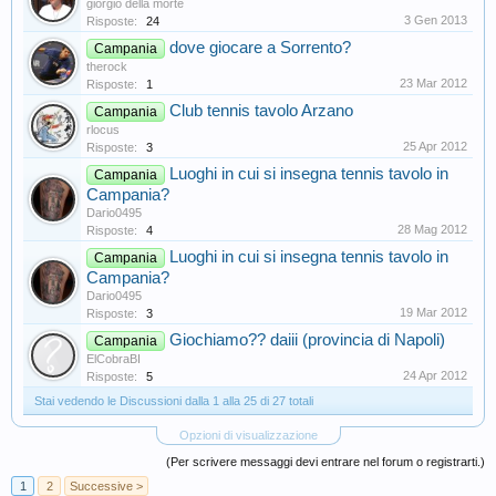
giorgio della morte
3 Gen 2013
Risposte:
24
dove giocare a Sorrento?
Campania
therock
23 Mar 2012
Risposte:
1
Club tennis tavolo Arzano
Campania
rlocus
25 Apr 2012
Risposte:
3
Luoghi in cui si insegna tennis tavolo in
Campania
Campania?
Dario0495
28 Mag 2012
Risposte:
4
Luoghi in cui si insegna tennis tavolo in
Campania
Campania?
Dario0495
19 Mar 2012
Risposte:
3
Giochiamo?? daiii (provincia di Napoli)
Campania
ElCobraBI
24 Apr 2012
Risposte:
5
Stai vedendo le Discussioni dalla 1 alla 25 di 27 totali
Opzioni di visualizzazione
(Per scrivere messaggi devi entrare nel forum o registrarti.)
1
2
Successive >