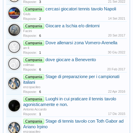
21 Set 2022
Risposte:
3
cercasi giocatori tennis tavolo Napoli
Campania
Giuls
14 Set 2021
Risposte:
2
Giocare a Ischia e/o dintorni
Campania
Facini
20 Set 2017
Risposte:
6
Dove allenarsi zona Vomero-Arenella
Campania
an-li
30 Giu 2022
Risposte:
1
dove giocare a Benevento
Campania
colimao
20 Feb 2017
Risposte:
6
Stage di preparazione per i campionati
Campania
italiani
enzopacileo
22 Apr 2016
Risposte:
6
Luoghi in cui praticare il tennis tavolo
Campania
agonisticamente e non.
Antonio Accardo
17 Dic 2015
Risposte:
1
Stage di tennis tavolo con Toth Gabor ad
Campania
Ariano Irpino
enzopacileo