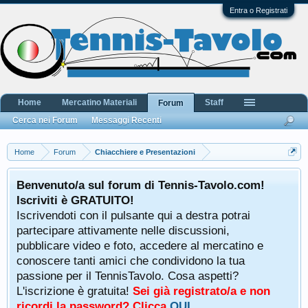
Entra o Registrati
Home
Mercatino Materiali
Staff
Forum
Cerca nei Forum
Messaggi Recenti
Home
Forum
Chiacchiere e Presentazioni
Benvenuto/a sul forum di Tennis-Tavolo.com!
Iscriviti è GRATUITO!
Iscrivendoti con il pulsante qui a destra potrai
partecipare attivamente nelle discussioni,
pubblicare video e foto, accedere al mercatino e
conoscere tanti amici che condividono la tua
passione per il TennisTavolo. Cosa aspetti?
L'iscrizione è gratuita!
Sei già registrato/a e non
ricordi la password? Clicca
QUI
.