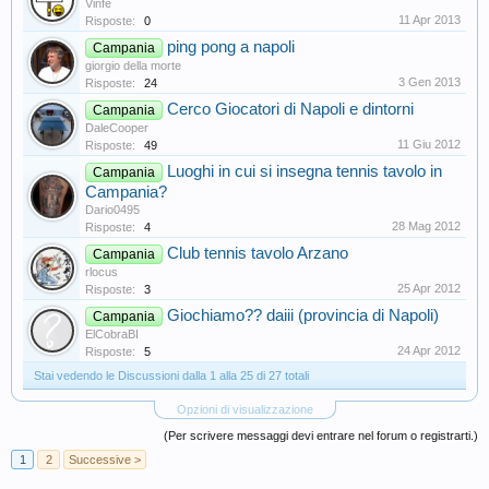
Vinfe
11 Apr 2013
Risposte:
0
ping pong a napoli
Campania
giorgio della morte
3 Gen 2013
Risposte:
24
Cerco Giocatori di Napoli e dintorni
Campania
DaleCooper
11 Giu 2012
Risposte:
49
Luoghi in cui si insegna tennis tavolo in
Campania
Campania?
Dario0495
28 Mag 2012
Risposte:
4
Club tennis tavolo Arzano
Campania
rlocus
25 Apr 2012
Risposte:
3
Giochiamo?? daiii (provincia di Napoli)
Campania
ElCobraBI
24 Apr 2012
Risposte:
5
Stai vedendo le Discussioni dalla 1 alla 25 di 27 totali
Opzioni di visualizzazione
(Per scrivere messaggi devi entrare nel forum o registrarti.)
1
2
Successive >