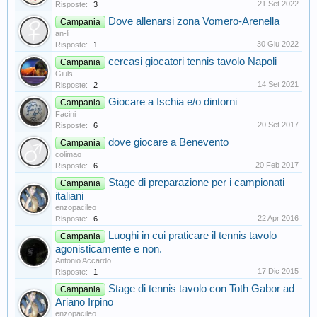
21 Set 2022
Risposte:
3
Dove allenarsi zona Vomero-Arenella
Campania
an-li
30 Giu 2022
Risposte:
1
cercasi giocatori tennis tavolo Napoli
Campania
Giuls
14 Set 2021
Risposte:
2
Giocare a Ischia e/o dintorni
Campania
Facini
20 Set 2017
Risposte:
6
dove giocare a Benevento
Campania
colimao
20 Feb 2017
Risposte:
6
Stage di preparazione per i campionati
Campania
italiani
enzopacileo
22 Apr 2016
Risposte:
6
Luoghi in cui praticare il tennis tavolo
Campania
agonisticamente e non.
Antonio Accardo
17 Dic 2015
Risposte:
1
Stage di tennis tavolo con Toth Gabor ad
Campania
Ariano Irpino
enzopacileo