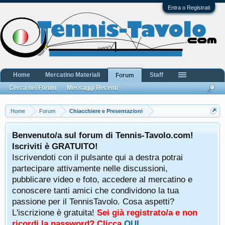
Entra o Registrati
Home
Mercatino Materiali
Staff
Forum
Cerca nei Forum
Messaggi Recenti
Home
Forum
Chiacchiere e Presentazioni
Benvenuto/a sul forum di Tennis-Tavolo.com!
Iscriviti è GRATUITO!
Iscrivendoti con il pulsante qui a destra potrai
partecipare attivamente nelle discussioni,
pubblicare video e foto, accedere al mercatino e
conoscere tanti amici che condividono la tua
passione per il TennisTavolo. Cosa aspetti?
L'iscrizione è gratuita!
Sei già registrato/a e non
ricordi la password? Clicca
QUI
.