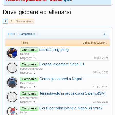
Dove giocare ed allenarsi
1
2
Successive >
Filtri:
Campania
x
x
Titolo
Ultimo Messaggio ↓
società ping pong
Campania
fla0048
9 Mar 2025
Risposte:
5
Cercasi giocatore Serie C1
Campania
peppepongnocera
10 Lug 2023
Risposte:
0
Cerco giocatore/i a Napoli
Campania
DaleCooper
15 Giu 2023
Risposte:
0
Tennistavolo in provincia di Salerno(SA)
Campania
StevenPong93
14 Giu 2023
Risposte:
4
Corsi per principianti a Napoli di sera?
Campania
bisco