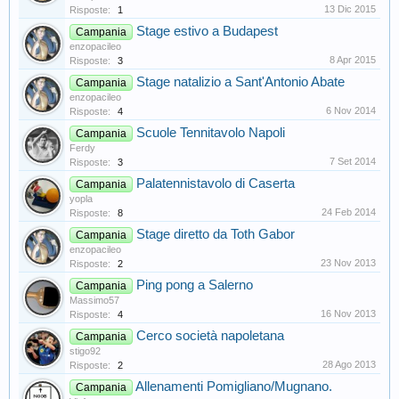
13 Dic 2015
Risposte:
1
Stage estivo a Budapest
Campania
enzopacileo
8 Apr 2015
Risposte:
3
Stage natalizio a Sant'Antonio Abate
Campania
enzopacileo
6 Nov 2014
Risposte:
4
Scuole Tennitavolo Napoli
Campania
Ferdy
7 Set 2014
Risposte:
3
Palatennistavolo di Caserta
Campania
yopla
24 Feb 2014
Risposte:
8
Stage diretto da Toth Gabor
Campania
enzopacileo
23 Nov 2013
Risposte:
2
Ping pong a Salerno
Campania
Massimo57
16 Nov 2013
Risposte:
4
Cerco società napoletana
Campania
stigo92
28 Ago 2013
Risposte:
2
Allenamenti Pomigliano/Mugnano.
Campania