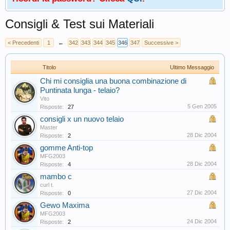
Consigli & Test sui Materiali
< Precedenti
1
←
342
343
344
345
346
347
Successive >
Titolo
Ultimo Messaggio
Chi mi consiglia una buona combinazione di
Puntinata lunga - telaio?
Vito
5 Gen 2005
Risposte:
27
consigli x un nuovo telaio
Master
28 Dic 2004
Risposte:
2
gomme Anti-top
MFG2003
28 Dic 2004
Risposte:
4
mambo c
curl t.
27 Dic 2004
Risposte:
0
Gewo Maxima
MFG2003
24 Dic 2004
Risposte:
2