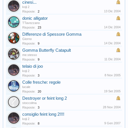
cinesi...
koji 2
13 Dic 2004
Risposte:
2
donic alligator
TTavezzano
14 Dic 2004
Risposte:
23
Differenze di Spessore Gomma
Giorno
14 Dic 2004
Risposte:
9
Gomma Butterfly Catapult
me.stesso
11 Dic 2004
Risposte:
9
telaio di joo
koji 2
8 Nov 2005
Risposte:
3
Colle fresche: regole
lucale
19 Set 2005
Risposte:
20
Destroyer or feint long 2
stoccolma
28 Nov 2004
Risposte:
3
consiglio feint long 2!!!!
koji 2
9 Gen 2007
Risposte:
8