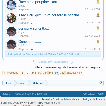
Racchetta per principianti
lucale
26 Nov 2004
Risposte:
2
Timo Boll Spirit... Stò per fare la pazzia!
Giorno
29 Nov 2004
Risposte:
3
consiglio sul dritto....
koji 2
22 Nov 2004
Risposte:
4
Conoscete......
koji 2
16 Nov 2004
Risposte:
4
Stai vedendo le Discussioni dalla 8.626 alla 8.650 di 8.659 totali
Opzioni di visualizzazione
(Per scrivere messaggi devi entrare nel forum o registrarti.)
< Precedenti
1
←
342
343
344
345
346
347
Successive >
Home
Forum
Materiali
Italiano
Passa alla Versione Desktop
Contattaci!
Aiuto
Termini e Condizioni d'uso del sito
Policy sulla Privacy
Forum software by XenForo™
| [HA] Missing Icons