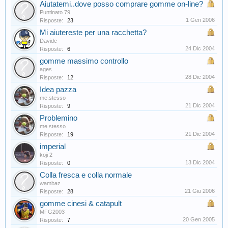
Aiutatemi..dove posso comprare gomme on-line?
Puntinato 79
1 Gen 2006
Risposte:
23
Mi aiutereste per una racchetta?
Davide
24 Dic 2004
Risposte:
6
gomme massimo controllo
ages
28 Dic 2004
Risposte:
12
Idea pazza
me.stesso
21 Dic 2004
Risposte:
9
Problemino
me.stesso
21 Dic 2004
Risposte:
19
imperial
koji 2
13 Dic 2004
Risposte:
0
Colla fresca e colla normale
wambaz
21 Giu 2006
Risposte:
28
gomme cinesi & catapult
MFG2003
20 Gen 2005
Risposte:
7