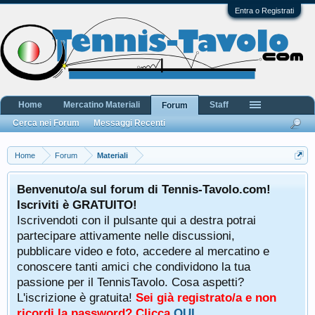
Entra o Registrati
Home
Mercatino Materiali
Staff
Forum
Cerca nei Forum
Messaggi Recenti
Home
Forum
Materiali
Benvenuto/a sul forum di Tennis-Tavolo.com!
Iscriviti è GRATUITO!
Iscrivendoti con il pulsante qui a destra potrai
partecipare attivamente nelle discussioni,
pubblicare video e foto, accedere al mercatino e
conoscere tanti amici che condividono la tua
passione per il TennisTavolo. Cosa aspetti?
L'iscrizione è gratuita!
Sei già registrato/a e non
ricordi la password? Clicca
QUI
.