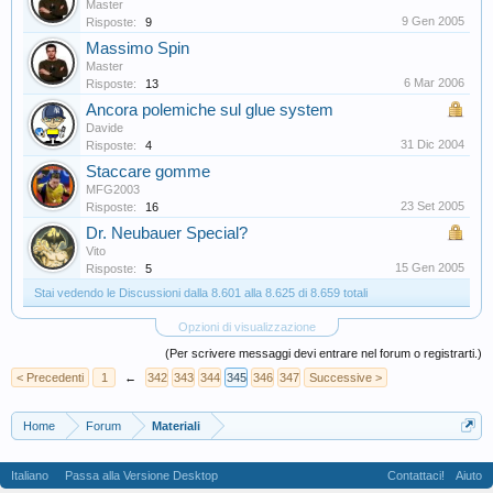
Master
9 Gen 2005
Risposte:
9
Massimo Spin
Master
6 Mar 2006
Risposte:
13
Ancora polemiche sul glue system
Davide
31 Dic 2004
Risposte:
4
Staccare gomme
MFG2003
23 Set 2005
Risposte:
16
Dr. Neubauer Special?
Vito
15 Gen 2005
Risposte:
5
Stai vedendo le Discussioni dalla 8.601 alla 8.625 di 8.659 totali
Opzioni di visualizzazione
(Per scrivere messaggi devi entrare nel forum o registrarti.)
< Precedenti
1
←
342
343
344
345
346
347
Successive >
Home
Forum
Materiali
Italiano
Passa alla Versione Desktop
Contattaci!
Aiuto