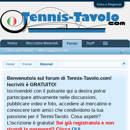
Entra o Registrati
Home
Mercatino Materiali
Staff
Forum
Cerca nei Forum
Messaggi Recenti
Home
Forum
Materiali
Benvenuto/a sul forum di Tennis-Tavolo.com!
Iscriviti è GRATUITO!
Iscrivendoti con il pulsante qui a destra potrai
partecipare attivamente nelle discussioni,
pubblicare video e foto, accedere al mercatino e
conoscere tanti amici che condividono la tua
passione per il TennisTavolo. Cosa aspetti?
L'iscrizione è gratuita!
Sei già registrato/a e non
ricordi la password? Clicca
QUI
.