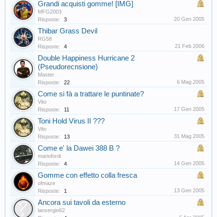
Grandi acquisti gomme! [IMG]
MFG2003
20 Gen 2005
Risposte:
3
Thibar Grass Devil
RG58
21 Feb 2006
Risposte:
4
Double Happiness Hurricane 2
(Pseudorecnsione)
Master
6 Mag 2005
Risposte:
22
Come si fà a trattare le puntinate?
Vito
17 Gen 2005
Risposte:
11
Toni Hold Virus II ???
Vito
31 Mag 2005
Risposte:
13
Come e' la Dawei 388 B ?
mariofordi
14 Gen 2005
Risposte:
4
Gomme con effetto colla fresca
ofmaze
13 Gen 2005
Risposte:
1
Ancora sui tavoli da esterno
lansergio62