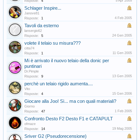
5 Apr 2005
Risposte:
4
Schlager Inspire...
Janove81
4 Feb 2005
Risposte:
1
Tavoli da esterno
lansergio62
24 Gen 2005
Risposte:
5
volete il telaio su misura???
citta74
11 Gen 2005
Risposte:
1
Mi è arrivato il nuovo telaio della donic per
puntinari
Dr.Pimple
13 Gen 2005
Risposte:
9
perchè un telaio rigido aumenta....
Vito
15 Gen 2006
Risposte:
4
Giocare alla Joo! Sì... ma con quali materiali?
Giorno
1 Feb 2005
Risposte:
47
Confronto Desto F2 Desto F1 e CATAPULT
ofmaze
19 Mag 2005
Risposte:
14
Sriver G2 (Pseudorecensione)