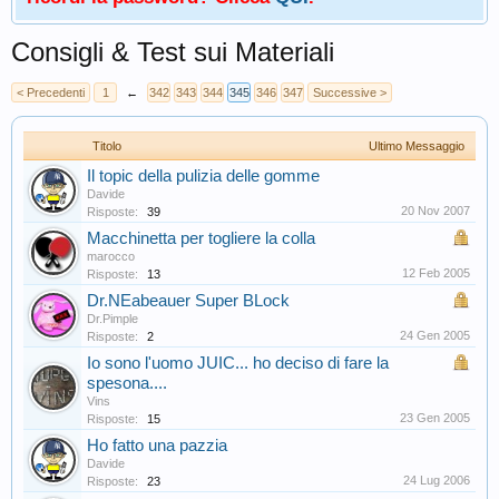
Consigli & Test sui Materiali
< Precedenti
1
←
342
343
344
345
346
347
Successive >
Titolo
Ultimo Messaggio
Il topic della pulizia delle gomme
Davide
20 Nov 2007
Risposte:
39
Macchinetta per togliere la colla
marocco
12 Feb 2005
Risposte:
13
Dr.NEabeauer Super BLock
Dr.Pimple
24 Gen 2005
Risposte:
2
Io sono l'uomo JUIC... ho deciso di fare la
spesona....
Vins
23 Gen 2005
Risposte:
15
Ho fatto una pazzia
Davide
24 Lug 2006
Risposte:
23