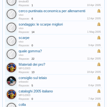
timoboll3
10 Apr 2005
Risposte:
1
cerco puntinata economica per allenamenti
viso
12 Apr 2005
Risposte:
6
sondaggio: le scarpe migliori
viso
1 Mag 2005
Risposte:
14
scarpe
viso
9 Apr 2005
Risposte:
0
quale gomma?
viso
11 Apr 2005
Risposte:
22
Materiali dei pro?
MFG2003
18 Apr 2005
Risposte:
13
consiglio sul telaio
orlowski
8 Apr 2005
Risposte:
5
cataloghi 2005 italiano
MFG2003
7 Apr 2005
Risposte:
0
colla