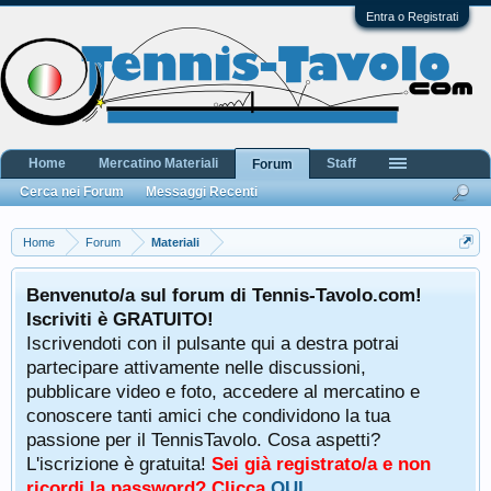
Entra o Registrati
Home
Mercatino Materiali
Staff
Forum
Cerca nei Forum
Messaggi Recenti
Home
Forum
Materiali
Benvenuto/a sul forum di Tennis-Tavolo.com!
Iscriviti è GRATUITO!
Iscrivendoti con il pulsante qui a destra potrai
partecipare attivamente nelle discussioni,
pubblicare video e foto, accedere al mercatino e
conoscere tanti amici che condividono la tua
passione per il TennisTavolo. Cosa aspetti?
L'iscrizione è gratuita!
Sei già registrato/a e non
ricordi la password? Clicca
QUI
.