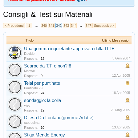
Consigli & Test sui Materiali
< Precedenti
1
←
340
341
342
343
344
→
347
Successive >
Titolo
Ultimo Messaggio
Una gomma inquietante approvata dalla ITTF
Davide
5 Gen 2007
Risposte:
12
Scarpe da T.T. e non?!!!
Manwe
12 Apr 2005
Risposte:
0
Telai per puntinate
Puntinato 79
18 Apr 2005
Risposte:
24
sondaggio: la colla
viso
25 Mag 2005
Risposte:
19
Difesa Da Lontano(gomme Adatte)
stoccolma
13 Apr 2005
Risposte:
10
Stiga Mendo Energy