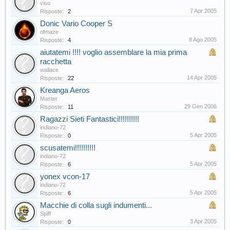
viso
7 Apr 2005
Risposte:
2
Donic Vario Cooper S
ofmaze
8 Ago 2005
Risposte:
4
aiutatemi !!!! voglio assemblare la mia prima
racchetta
wallace
14 Apr 2005
Risposte:
22
Kreanga Aeros
Master
29 Gen 2006
Risposte:
11
Ragazzi Sieti Fantastici!!!!!!!!!!
indiano-72
5 Apr 2005
Risposte:
0
scusatemi!!!!!!!!!!
indiano-72
5 Apr 2005
Risposte:
6
yonex vcon-17
indiano-72
5 Apr 2005
Risposte:
6
Macchie di colla sugli indumenti...
Spiff
3 Apr 2005
Risposte:
0