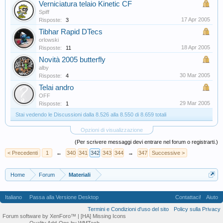
Verniciatura telaio Kinetic CF
Spiff
17 Apr 2005
Risposte:
3
Tibhar Rapid DTecs
orlowski
18 Apr 2005
Risposte:
11
Novità 2005 butterfly
alby
30 Mar 2005
Risposte:
4
Telai andro
OFF
29 Mar 2005
Risposte:
1
Stai vedendo le Discussioni dalla 8.526 alla 8.550 di 8.659 totali
Opzioni di visualizzazione
(Per scrivere messaggi devi entrare nel forum o registrarti.)
< Precedenti
1
←
340
341
342
343
344
→
347
Successive >
Home
Forum
Materiali
Italiano
Passa alla Versione Desktop
Contattaci!
Aiuto
Termini e Condizioni d'uso del sito
Policy sulla Privacy
Forum software by XenForo™
| [HA] Missing Icons