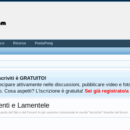
nco
Risorse
PuntaPong
scriviti è GRATUITO!
rtecipare attivamente nelle discussioni, pubblicare video e f
. Cosa aspetti? L'iscrizione è gratuita!
Sei già registrato/
nti e Lamentele
uardo del Sito e del Forum! In più saranno comunicate le novità "tecniche" inserite nel forum.