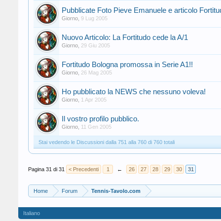
Pubblicate Foto Pieve Emanuele e articolo Fortitu
Giorno
,
9 Lug 2005
Nuovo Articolo: La Fortitudo cede la A/1
Giorno
,
29 Giu 2005
Fortitudo Bologna promossa in Serie A1!!
Giorno
,
26 Mag 2005
Ho pubblicato la NEWS che nessuno voleva!
Giorno
,
1 Apr 2005
Il vostro profilo pubblico.
Giorno
,
11 Gen 2005
Stai vedendo le Discussioni dalla 751 alla 760 di 760 totali
Pagina 31 di 31
< Precedenti
1
←
26
27
28
29
30
31
Home
Forum
Tennis-Tavolo.com
Italiano