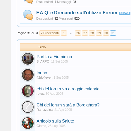
Discussioni:
4
Messaggi:
28
F.A.Q. e Domande sull'utilizzo Forum
Discussioni:
92
Messaggi:
820
Pagina 31 di 31
< Precedenti
1
←
26
27
28
29
30
31
Titolo
Partita a Fiumicino
ShARPO
,
11 Set 2005
torino
42do4ever
,
1 Set 2005
chi del forum va a reggio calabria
rotex
,
30 Ago 2005
Chi del forum sarà a Bordighera?
Ramazzina
,
21 Ago 2005
Articolo sulla Salute
Giorno
,
25 Lug 2005