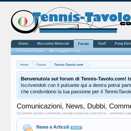
Home
Mercatino Materiali
Staff
Pong Ele
Forum
Cerca nei Forum
Messaggi Recenti
Home
Forum
Tennis-Tavolo.com
Benvenuto/a sul forum di Tennis-Tavolo.com! I
Iscrivendoti con il pulsante qui a destra potrai pa
che condividono la tua passione per il TennisTavolo
Comunicazioni, News, Dubbi, Comme
Qui potrete postare i commenti, consigli e proposte e perchè no... lamentele a rig
News e Articoli