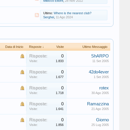
Milocco Ettore
,
28 Nov 2022
Ultimo:
Where is the nearest club?
Serghei
,
11 Ago 2024
Data di Inizio
Risposte ↓
Visite
Ultimo Messaggio
Risposte:
0
ShARPO
Visite:
1.833
11 Set 2005
Risposte:
0
42do4ever
Visite:
1.677
1 Set 2005
Risposte:
0
rotex
Visite:
1.718
30 Ago 2005
Risposte:
0
Ramazzina
Visite:
1.641
21 Ago 2005
Risposte:
0
Giorno
Visite:
1.856
25 Lug 2005