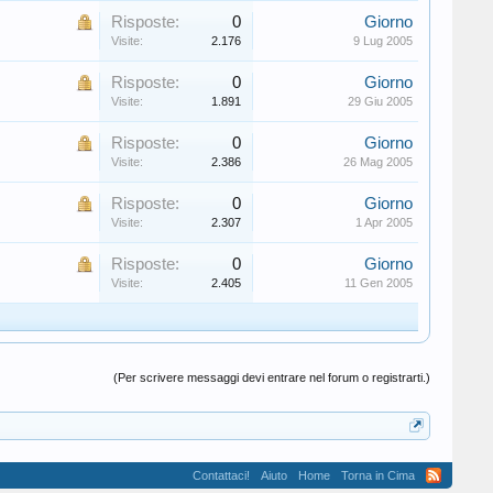
Risposte:
0
Giorno
Visite:
2.176
9 Lug 2005
Risposte:
0
Giorno
Visite:
1.891
29 Giu 2005
Risposte:
0
Giorno
Visite:
2.386
26 Mag 2005
Risposte:
0
Giorno
Visite:
2.307
1 Apr 2005
Risposte:
0
Giorno
Visite:
2.405
11 Gen 2005
(Per scrivere messaggi devi entrare nel forum o registrarti.)
Contattaci!
Aiuto
Home
Torna in Cima