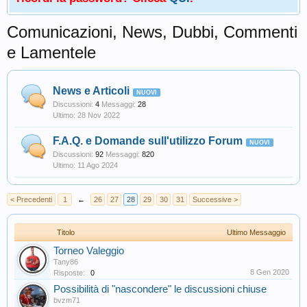
Comunicazioni, News, Dubbi, Commenti
e Lamentele
News e Articoli
Discussioni:
4
Messaggi:
28
28 Nov 2022
F.A.Q. e Domande sull'utilizzo Forum
Discussioni:
92
Messaggi:
820
11 Ago 2024
< Precedenti
1
←
26
27
28
29
30
31
Successive >
Titolo
Ultimo Messaggio
Torneo Valeggio
Tany86
8 Gen 2020
Risposte:
0
Possibilità di "nascondere" le discussioni chiuse
bvzm71