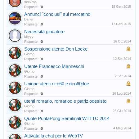
skevros
18 Gen 2015
Risposte:
0
Annunci "conclusi" sul mercatino
Daner
17 Gen 2015
Risposte:
0
Necessità giocatore
billyyy
16 Ott 2014
Risposte:
0
Sospensione utente Don Locke
Giorno
12 Set 2014
Risposte:
0
Utente Francesco Manneschi
Giorno
2 Set 2014
Risposte:
0
Unione utenti rico60 e rico60due
Giorno
16 Lug 2014
Risposte:
0
utenti romario, romarioo e patriziodesisto
Giorno
26 Giu 2014
Risposte:
0
Quote PuntaPong Semifinali WTTTC 2014
Giorno
4 Mag 2014
Risposte:
0
Attivata la chat per le WebTV