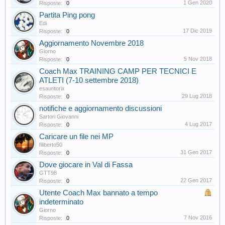
1 Gen 2020
Risposte:
0
Partita Ping pong
Edi
17 Dic 2019
Risposte:
0
Aggiornamento Novembre 2018
Giorno
5 Nov 2018
Risposte:
0
Coach Max TRAINING CAMP PER TECNICI E
ATLETI (7-10 settembre 2018)
esauritorix
29 Lug 2018
Risposte:
0
notifiche e aggiornamento discussioni
Sartori Giovanni
4 Lug 2017
Risposte:
0
Caricare un file nei MP
filiberto50
31 Gen 2017
Risposte:
0
Dove giocare in Val di Fassa
GTT98
22 Gen 2017
Risposte:
0
Utente Coach Max bannato a tempo
indeterminato
Giorno
7 Nov 2016
Risposte:
0