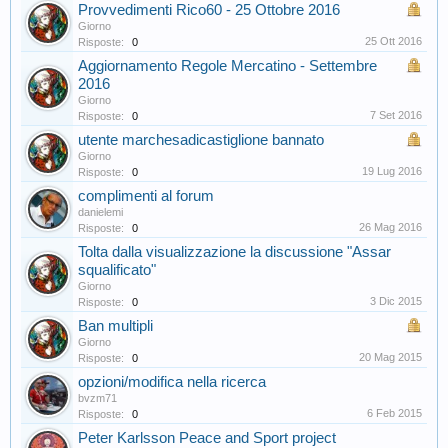
Provvedimenti Rico60 - 25 Ottobre 2016
Giorno
25 Ott 2016
Risposte:
0
Aggiornamento Regole Mercatino - Settembre
2016
Giorno
7 Set 2016
Risposte:
0
utente marchesadicastiglione bannato
Giorno
19 Lug 2016
Risposte:
0
complimenti al forum
danielemi
26 Mag 2016
Risposte:
0
Tolta dalla visualizzazione la discussione "Assar
squalificato"
Giorno
3 Dic 2015
Risposte:
0
Ban multipli
Giorno
20 Mag 2015
Risposte:
0
opzioni/modifica nella ricerca
bvzm71
6 Feb 2015
Risposte:
0
Peter Karlsson Peace and Sport project