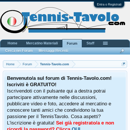
Entra o Registrati
Home
Mercatino Materiali
Staff
Forum
Cerca nei Forum
Messaggi Recenti
Home
Forum
Tennis-Tavolo.com
Benvenuto/a sul forum di Tennis-Tavolo.com!
Iscriviti è GRATUITO!
Iscrivendoti con il pulsante qui a destra potrai
partecipare attivamente nelle discussioni,
pubblicare video e foto, accedere al mercatino e
conoscere tanti amici che condividono la tua
passione per il TennisTavolo. Cosa aspetti?
L'iscrizione è gratuita!
Sei già registrato/a e non
ricordi la password? Clicca
QUI
.