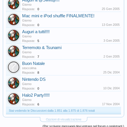
Auguri a @Swift@!!!
Giorno
25 Gen 2005
Risposte:
0
Mac mini e iPod shuffle FINALMENTE!
Giorno
13 Gen 2005
Risposte:
0
Auguri a tutti!!!!
Giorno
3 Gen 2005
Risposte:
5
Terremoto & Tsunami
Giorno
2 Gen 2005
Risposte:
7
Buon Natale
stoccolma
25 Dic 2004
Risposte:
8
Nintendo DS
Giorno
10 Dic 2004
Risposte:
0
Halo2 Party!!!!!
Giorno
17 Nov 2004
Risposte:
6
Stai vedendo le Discussioni dalla 1.851 alla 1.875 di 1.876 totali
Opzioni di visualizzazione
(Per scrivere messaggi devi entrare nel forum o registrarti.)