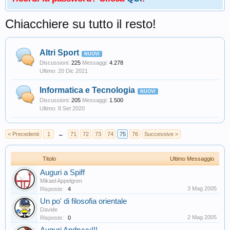
Chiacchiere su tutto il resto!
Altri Sport
Discussioni:
225
Messaggi:
4.278
20 Dic 2021
Informatica e Tecnologia
Discussioni:
205
Messaggi:
1.500
8 Set 2020
< Precedenti
1
←
71
72
73
74
75
76
Successive >
Titolo
Ultimo Messaggio
Auguri a Spiff
Mikael Appelgren
3 Mag 2005
Risposte:
4
Un po' di filosofia orientale
Davide
2 Mag 2005
Risposte:
0