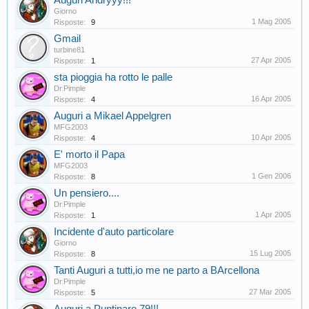
Auguri Andryyy!!!
Giorno
1 Mag 2005
Risposte:
9
Gmail
turbine81
27 Apr 2005
Risposte:
1
sta pioggia ha rotto le palle
Dr.Pimple
16 Apr 2005
Risposte:
4
Auguri a Mikael Appelgren
MFG2003
10 Apr 2005
Risposte:
4
E' morto il Papa
MFG2003
1 Gen 2006
Risposte:
8
Un pensiero....
Dr.Pimple
1 Apr 2005
Risposte:
1
Incidente d'auto particolare
Giorno
15 Lug 2005
Risposte:
8
Tanti Auguri a tutti,io me ne parto a BArcellona
Dr.Pimple
27 Mar 2005
Risposte:
5