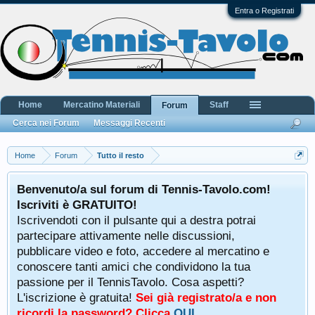
Entra o Registrati
Home
Mercatino Materiali
Staff
Forum
Cerca nei Forum
Messaggi Recenti
Home
Forum
Tutto il resto
Benvenuto/a sul forum di Tennis-Tavolo.com!
Iscriviti è GRATUITO!
Iscrivendoti con il pulsante qui a destra potrai
partecipare attivamente nelle discussioni,
pubblicare video e foto, accedere al mercatino e
conoscere tanti amici che condividono la tua
passione per il TennisTavolo. Cosa aspetti?
L'iscrizione è gratuita!
Sei già registrato/a e non
ricordi la password? Clicca
QUI
.