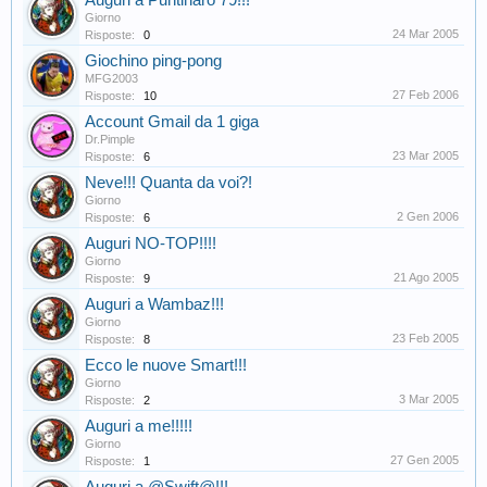
Auguri a Puntinaro 79!!!
Giorno
24 Mar 2005
Risposte:
0
Giochino ping-pong
MFG2003
27 Feb 2006
Risposte:
10
Account Gmail da 1 giga
Dr.Pimple
23 Mar 2005
Risposte:
6
Neve!!! Quanta da voi?!
Giorno
2 Gen 2006
Risposte:
6
Auguri NO-TOP!!!!
Giorno
21 Ago 2005
Risposte:
9
Auguri a Wambaz!!!
Giorno
23 Feb 2005
Risposte:
8
Ecco le nuove Smart!!!
Giorno
3 Mar 2005
Risposte:
2
Auguri a me!!!!!
Giorno
27 Gen 2005
Risposte:
1