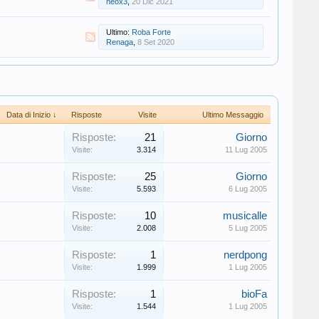
neox3
,
20 Dic 2021
Ultimo:
Roba Forte
Renaga
,
8 Set 2020
Data di Inizio ↓
Risposte
Visite
Ultimo Messaggio
Risposte:
21
Giorno
Visite:
3.314
11 Lug 2005
Risposte:
25
Giorno
Visite:
5.593
6 Lug 2005
Risposte:
10
musicalle
Visite:
2.008
5 Lug 2005
Risposte:
1
nerdpong
Visite:
1.999
1 Lug 2005
Risposte:
1
bioFa
Visite:
1.544
1 Lug 2005