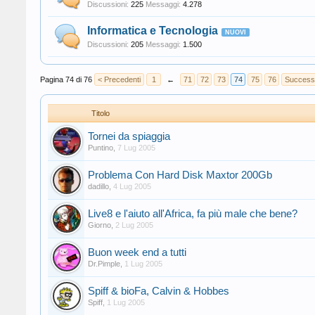
Discussioni:
225
Messaggi:
4.278
Informatica e Tecnologia
Discussioni:
205
Messaggi:
1.500
Pagina 74 di 76
< Precedenti
1
←
71
72
73
74
75
76
Success
Titolo
Tornei da spiaggia
Puntino
,
7 Lug 2005
Problema Con Hard Disk Maxtor 200Gb
dadillo
,
4 Lug 2005
Live8 e l'aiuto all'Africa, fa più male che bene?
Giorno
,
2 Lug 2005
Buon week end a tutti
Dr.Pimple
,
1 Lug 2005
Spiff & bioFa, Calvin & Hobbes
Spiff
,
1 Lug 2005