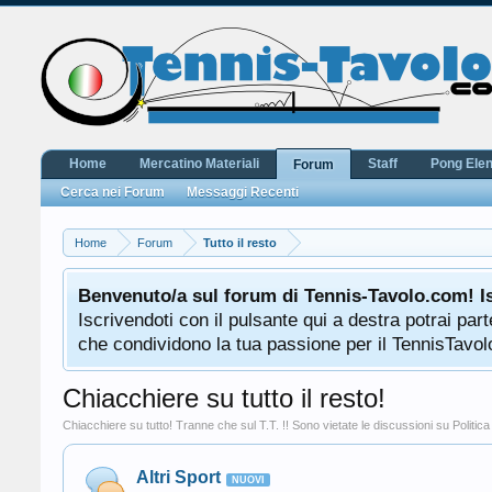
Home
Mercatino Materiali
Staff
Pong Ele
Forum
Cerca nei Forum
Messaggi Recenti
Home
Forum
Tutto il resto
Benvenuto/a sul forum di Tennis-Tavolo.com! I
Iscrivendoti con il pulsante qui a destra potrai pa
che condividono la tua passione per il TennisTavolo
Chiacchiere su tutto il resto!
Chiacchiere su tutto! Tranne che sul T.T. !! Sono vietate le discussioni su Polit
Altri Sport