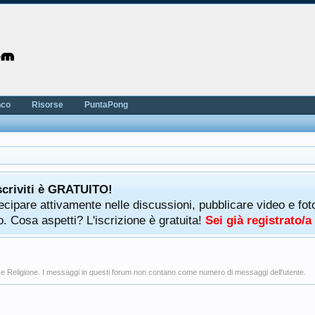
nco
Risorse
PuntaPong
scriviti è GRATUITO!
rtecipare attivamente nelle discussioni, pubblicare video e f
. Cosa aspetti? L'iscrizione è gratuita!
Sei già registrato/
ica e Religione. I messaggi in questi forum non contano come numero di messaggi dell'utente.