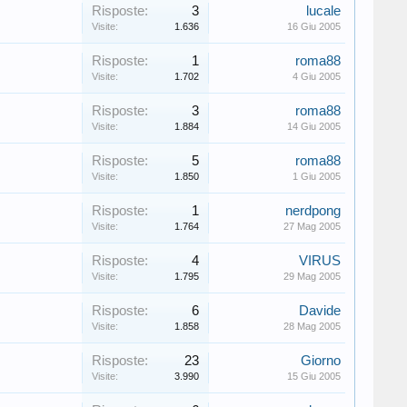
Risposte:
3
lucale
Visite:
1.636
16 Giu 2005
Risposte:
1
roma88
Visite:
1.702
4 Giu 2005
Risposte:
3
roma88
Visite:
1.884
14 Giu 2005
Risposte:
5
roma88
Visite:
1.850
1 Giu 2005
Risposte:
1
nerdpong
Visite:
1.764
27 Mag 2005
Risposte:
4
VIRUS
Visite:
1.795
29 Mag 2005
Risposte:
6
Davide
Visite:
1.858
28 Mag 2005
Risposte:
23
Giorno
Visite:
3.990
15 Giu 2005