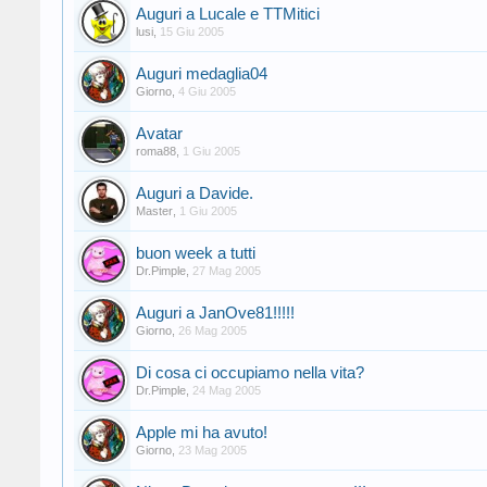
Auguri a Lucale e TTMitici
lusi
,
15 Giu 2005
Auguri medaglia04
Giorno
,
4 Giu 2005
Avatar
roma88
,
1 Giu 2005
Auguri a Davide.
Master
,
1 Giu 2005
buon week a tutti
Dr.Pimple
,
27 Mag 2005
Auguri a JanOve81!!!!!
Giorno
,
26 Mag 2005
Di cosa ci occupiamo nella vita?
Dr.Pimple
,
24 Mag 2005
Apple mi ha avuto!
Giorno
,
23 Mag 2005