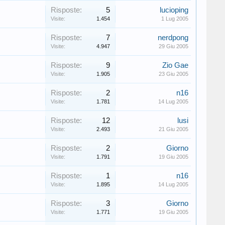
Risposte:
5
lucioping
Visite:
1.454
1 Lug 2005
Risposte:
7
nerdpong
Visite:
4.947
29 Giu 2005
Risposte:
9
Zio Gae
Visite:
1.905
23 Giu 2005
Risposte:
2
n16
Visite:
1.781
14 Lug 2005
Risposte:
12
lusi
Visite:
2.493
21 Giu 2005
Risposte:
2
Giorno
Visite:
1.791
19 Giu 2005
Risposte:
1
n16
Visite:
1.895
14 Lug 2005
Risposte:
3
Giorno
Visite:
1.771
19 Giu 2005