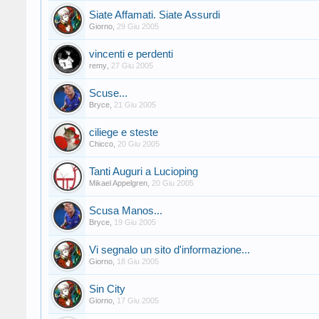
Siate Affamati. Siate Assurdi
Giorno
,
29 Giu 2005
vincenti e perdenti
remy
,
27 Giu 2005
Scuse...
Bryce
,
21 Giu 2005
ciliege e steste
Chicco
,
20 Giu 2005
Tanti Auguri a Lucioping
Mikael Appelgren
,
20 Giu 2005
Scusa Manos...
Bryce
,
19 Giu 2005
Vi segnalo un sito d'informazione...
Giorno
,
18 Giu 2005
Sin City
Giorno
,
17 Giu 2005