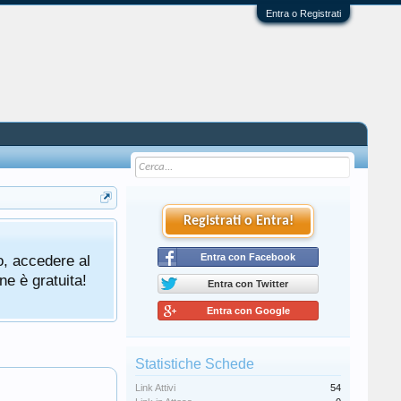
Entra o Registrati
Registrati o Entra!
o, accedere al
Entra con Facebook
ne è gratuita!
Entra con Twitter
Entra con Google
Statistiche Schede
Link Attivi
54