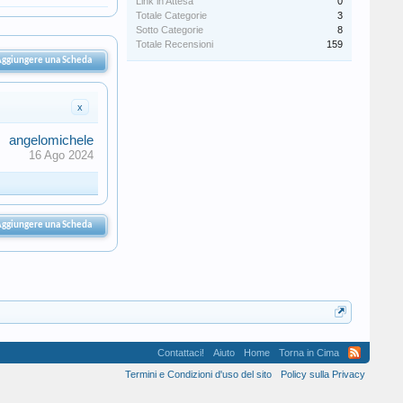
Link in Attesa
0
Totale Categorie
3
Sotto Categorie
8
Totale Recensioni
159
 Aggiungere una Scheda
x
angelomichele
16 Ago 2024
 Aggiungere una Scheda
Contattaci!
Aiuto
Home
Torna in Cima
Termini e Condizioni d'uso del sito
Policy sulla Privacy