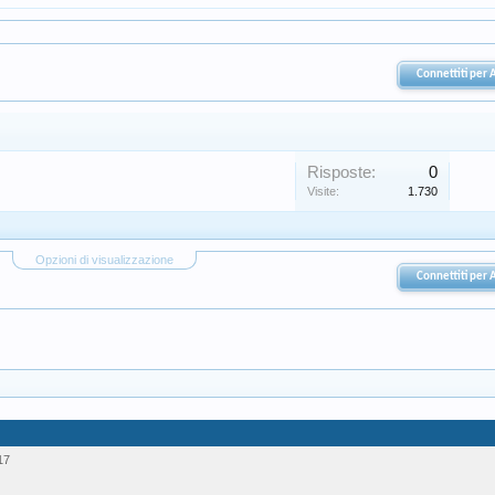
Connettiti per
Risposte:
0
Visite:
1.730
Opzioni di visualizzazione
Connettiti per
17