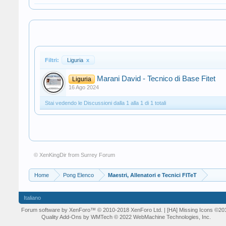
Filtri:
Liguria
x
Marani David - Tecnico di Base Fitet
Liguria
16 Ago 2024
Stai vedendo le Discussioni dalla 1 alla 1 di 1 totali
© XenKingDir from
Surrey Forum
Home
Pong Elenco
Maestri, Allenatori e Tecnici FITeT
Italiano
Forum software by XenForo™
© 2010-2018 XenForo Ltd.
| [HA] Missing Icons
©20
Quality Add-Ons by WMTech
© 2022 WebMachine Technologies, Inc.