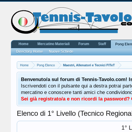
Home
Mercatino Materiali
Forum
Staff
Pong Ele
Directory Home
Nuove Schede
Home
Pong Elenco
Maestri, Allenatori e Tecnici FITeT
Benvenuto/a sul forum di Tennis-Tavolo.com! I
Iscrivendoti con il pulsante qui a destra potrai par
mercatino e conoscere tanti amici che condividono l
Sei già registrato/a e non ricordi la password?
Elenco di 1° Livello (Tecnico Regiona
1° L